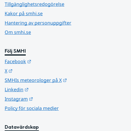
Tillgänglighetsredogörelse
Kakor på smhi.se
Hantering av personuppgifter
Om smhi.se
Följ SMHI
Länk till annan webbplats.
Facebook
Länk till annan webbplats.
X
Länk till annan webbplats.
SMHIs meteorologer på X
Länk till annan webbplats.
Linkedin
Länk till annan webbplats.
Instagram
Policy för sociala medier
Datavärdskap