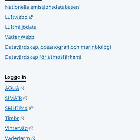
Nationella emissionsdatabasen
Länk till annan webbplats.
Luftwebb
Luftmiljödata
VattenWebb
Datavärdskap, oceanografi och marinbiologi
Datavärdskap för atmosfärkemi
Logga in
Länk till annan webbplats.
AQUA
Länk till annan webbplats.
SIMAIR
Länk till annan webbplats.
SMHI Pro
Länk till annan webbplats.
Timbr
Länk till annan webbplats.
Vinterväg
Länk till annan webbplats.
Väderlarm