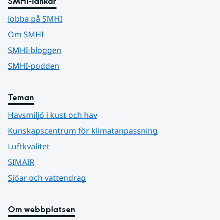
SMHI-länkar
Jobba på SMHI
Om SMHI
SMHI-bloggen
SMHI-podden
Teman
Havsmiljö i kust och hav
Kunskapscentrum för klimatanpassning
Luftkvalitet
SIMAIR
Sjöar och vattendrag
Om webbplatsen