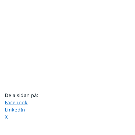
Dela sidan på
:
Dela sidan på
Facebook
Dela sidan på
LinkedIn
Dela sidan på
X