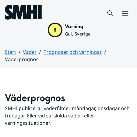
Hoppa till sidans innehåll
Meny
Varning
Gul, Sverige
Start
Väder
Prognoser och varningar
Väderprognos
Huvudinnehåll
Väderprognos
SMHI publicerar väderfilmer måndagar, onsdagar och 
fredagar. Eller vid särskilda väder- eller 
varningssituationer.