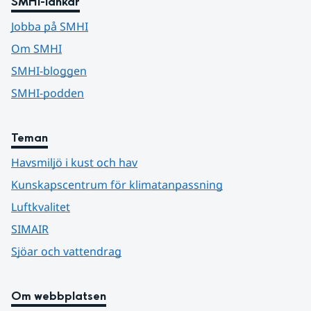
SMHI-länkar
Jobba på SMHI
Om SMHI
SMHI-bloggen
SMHI-podden
Teman
Havsmiljö i kust och hav
Kunskapscentrum för klimatanpassning
Luftkvalitet
SIMAIR
Sjöar och vattendrag
Om webbplatsen