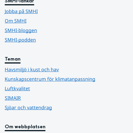
SMHI-länkar
Jobba på SMHI
Om SMHI
SMHI-bloggen
SMHI-podden
Teman
Havsmiljö i kust och hav
Kunskapscentrum för klimatanpassning
Luftkvalitet
SIMAIR
Sjöar och vattendrag
Om webbplatsen