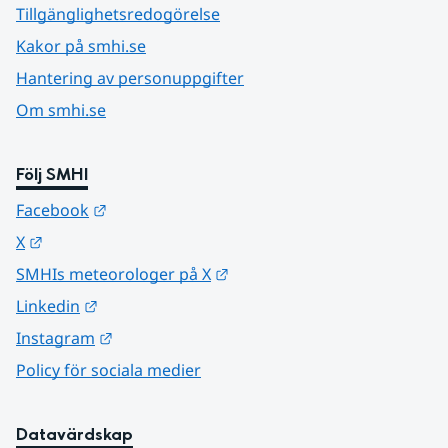
Tillgänglighetsredogörelse
Kakor på smhi.se
Hantering av personuppgifter
Om smhi.se
Följ SMHI
Länk till annan webbplats.
Facebook
Länk till annan webbplats.
X
Länk till annan webbplats.
SMHIs meteorologer på X
Länk till annan webbplats.
Linkedin
Länk till annan webbplats.
Instagram
Policy för sociala medier
Datavärdskap