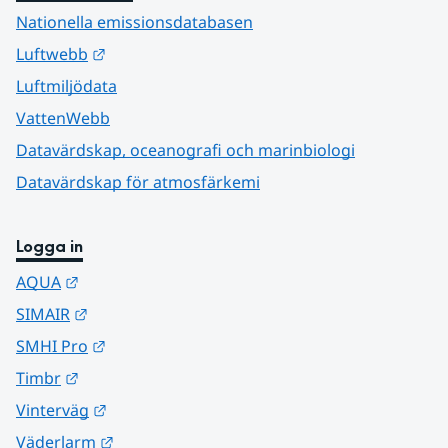
Nationella emissionsdatabasen
Länk till annan webbplats.
Luftwebb
Luftmiljödata
VattenWebb
Datavärdskap, oceanografi och marinbiologi
Datavärdskap för atmosfärkemi
Logga in
Länk till annan webbplats.
AQUA
Länk till annan webbplats.
SIMAIR
Länk till annan webbplats.
SMHI Pro
Länk till annan webbplats.
Timbr
Länk till annan webbplats.
Vinterväg
Länk till annan webbplats.
Väderlarm