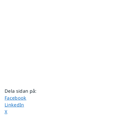
Dela sidan på
:
Dela sidan på
Facebook
Dela sidan på
LinkedIn
Dela sidan på
X