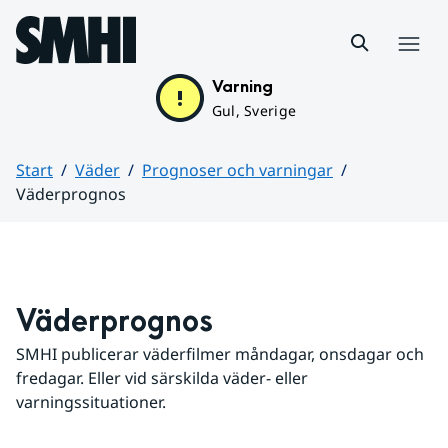
Hoppa till sidans innehåll
Meny
Varning
Gul, Sverige
Start
Väder
Prognoser och varningar
Väderprognos
Huvudinnehåll
Väderprognos
SMHI publicerar väderfilmer måndagar, onsdagar och 
fredagar. Eller vid särskilda väder- eller 
varningssituationer.