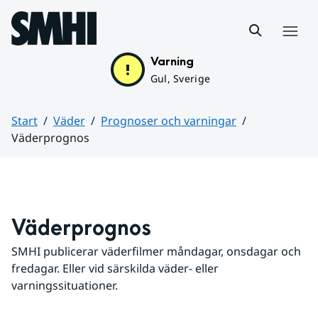
Hoppa till sidans innehåll
Meny
Varning
Gul, Sverige
Start
Väder
Prognoser och varningar
Väderprognos
Huvudinnehåll
Väderprognos
SMHI publicerar väderfilmer måndagar, onsdagar och 
fredagar. Eller vid särskilda väder- eller 
varningssituationer.