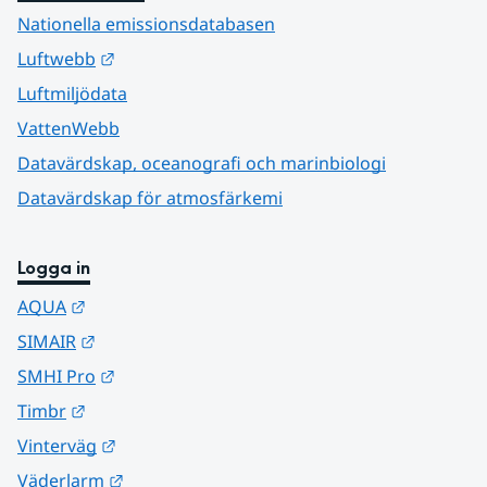
Nationella emissionsdatabasen
Länk till annan webbplats.
Luftwebb
Luftmiljödata
VattenWebb
Datavärdskap, oceanografi och marinbiologi
Datavärdskap för atmosfärkemi
Logga in
Länk till annan webbplats.
AQUA
Länk till annan webbplats.
SIMAIR
Länk till annan webbplats.
SMHI Pro
Länk till annan webbplats.
Timbr
Länk till annan webbplats.
Vinterväg
Länk till annan webbplats.
Väderlarm