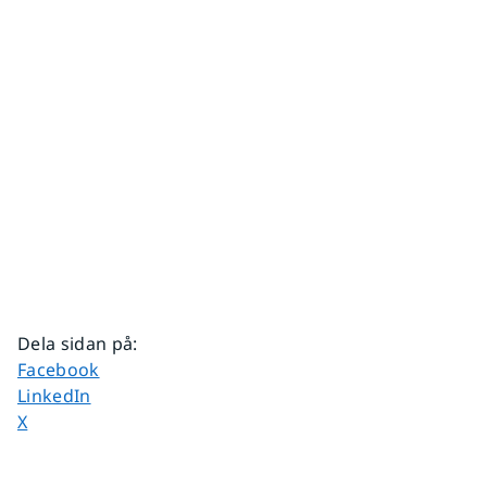
Dela sidan på
:
Dela sidan på
Facebook
Dela sidan på
LinkedIn
Dela sidan på
X