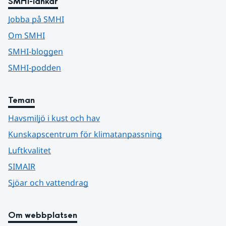
SMHI-länkar
Jobba på SMHI
Om SMHI
SMHI-bloggen
SMHI-podden
Teman
Havsmiljö i kust och hav
Kunskapscentrum för klimatanpassning
Luftkvalitet
SIMAIR
Sjöar och vattendrag
Om webbplatsen