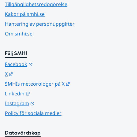
Tillgänglighetsredogörelse
Kakor på smhi.se
Hantering av personuppgifter
Om smhi.se
Följ SMHI
Länk till annan webbplats.
Facebook
Länk till annan webbplats.
X
Länk till annan webbplats.
SMHIs meteorologer på X
Länk till annan webbplats.
Linkedin
Länk till annan webbplats.
Instagram
Policy för sociala medier
Datavärdskap