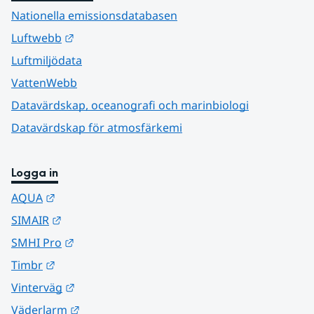
Nationella emissionsdatabasen
Länk till annan webbplats.
Luftwebb
Luftmiljödata
VattenWebb
Datavärdskap, oceanografi och marinbiologi
Datavärdskap för atmosfärkemi
Logga in
Länk till annan webbplats.
AQUA
Länk till annan webbplats.
SIMAIR
Länk till annan webbplats.
SMHI Pro
Länk till annan webbplats.
Timbr
Länk till annan webbplats.
Vinterväg
Länk till annan webbplats.
Väderlarm