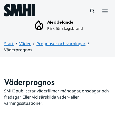
Hoppa till sidans innehåll
Meny
Meddelande
Risk för skogsbrand
Start
Väder
Prognoser och varningar
Väderprognos
Huvudinnehåll
Väderprognos
SMHI publicerar väderfilmer måndagar, onsdagar och 
fredagar. Eller vid särskilda väder- eller 
varningssituationer.