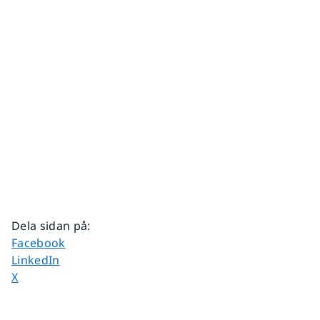
Dela sidan på
:
Dela sidan på
Facebook
Dela sidan på
LinkedIn
Dela sidan på
X