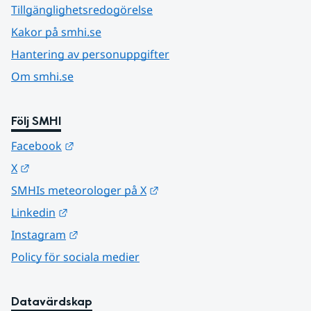
Tillgänglighetsredogörelse
Kakor på smhi.se
Hantering av personuppgifter
Om smhi.se
Följ SMHI
Länk till annan webbplats.
Facebook
Länk till annan webbplats.
X
Länk till annan webbplats.
SMHIs meteorologer på X
Länk till annan webbplats.
Linkedin
Länk till annan webbplats.
Instagram
Policy för sociala medier
Datavärdskap