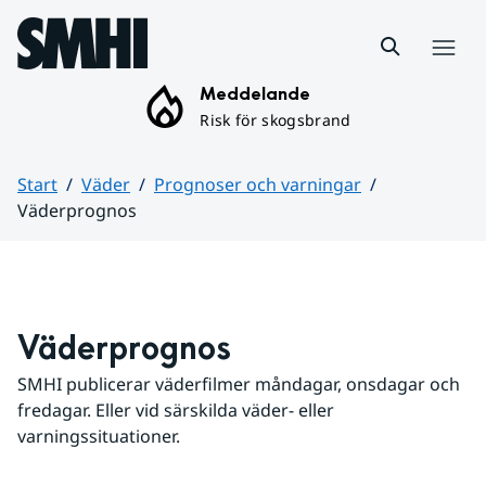
Hoppa till sidans innehåll
Meny
Meddelande
Risk för skogsbrand
Start
Väder
Prognoser och varningar
Väderprognos
Huvudinnehåll
Väderprognos
SMHI publicerar väderfilmer måndagar, onsdagar och 
fredagar. Eller vid särskilda väder- eller 
varningssituationer.