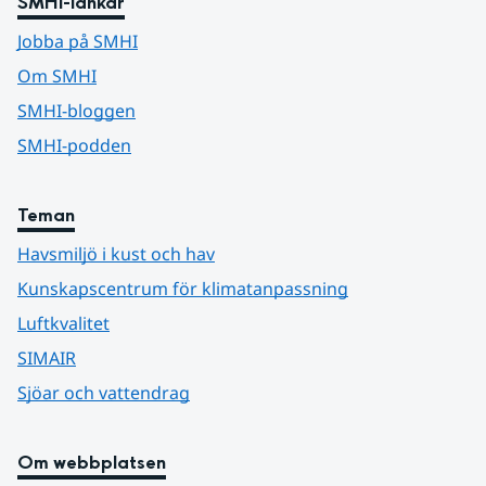
SMHI-länkar
Jobba på SMHI
Om SMHI
SMHI-bloggen
SMHI-podden
Teman
Havsmiljö i kust och hav
Kunskapscentrum för klimatanpassning
Luftkvalitet
SIMAIR
Sjöar och vattendrag
Om webbplatsen