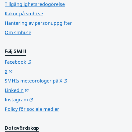
Tillgänglighetsredogörelse
Kakor på smhi.se
Hantering av personuppgifter
Om smhi.se
Följ SMHI
Länk till annan webbplats.
Facebook
Länk till annan webbplats.
X
Länk till annan webbplats.
SMHIs meteorologer på X
Länk till annan webbplats.
Linkedin
Länk till annan webbplats.
Instagram
Policy för sociala medier
Datavärdskap