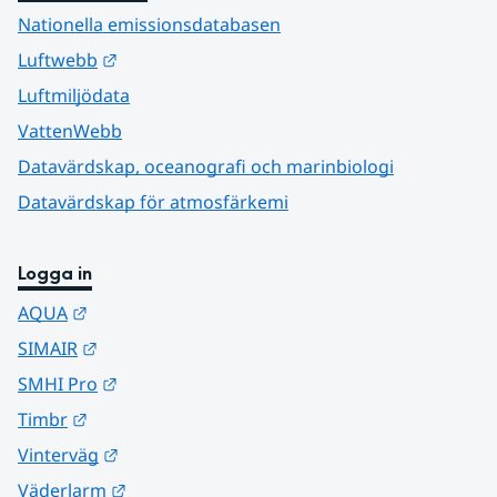
Nationella emissionsdatabasen
Länk till annan webbplats.
Luftwebb
Luftmiljödata
VattenWebb
Datavärdskap, oceanografi och marinbiologi
Datavärdskap för atmosfärkemi
Logga in
Länk till annan webbplats.
AQUA
Länk till annan webbplats.
SIMAIR
Länk till annan webbplats.
SMHI Pro
Länk till annan webbplats.
Timbr
Länk till annan webbplats.
Vinterväg
Länk till annan webbplats.
Väderlarm