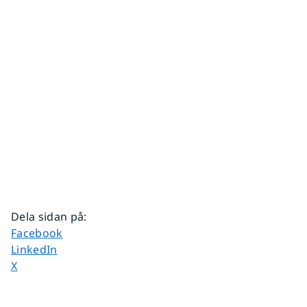
Dela sidan på
:
Dela sidan på
Facebook
Dela sidan på
LinkedIn
Dela sidan på
X