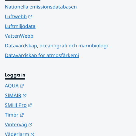
Nationella emissionsdatabasen
Länk till annan webbplats.
Luftwebb
Luftmiljödata
VattenWebb
Datavärdskap, oceanografi och marinbiologi
Datavärdskap för atmosfärkemi
Logga in
Länk till annan webbplats.
AQUA
Länk till annan webbplats.
SIMAIR
Länk till annan webbplats.
SMHI Pro
Länk till annan webbplats.
Timbr
Länk till annan webbplats.
Vinterväg
Länk till annan webbplats.
Väderlarm