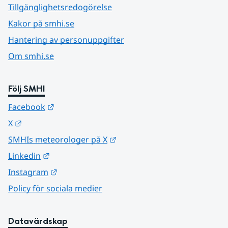
Tillgänglighetsredogörelse
Kakor på smhi.se
Hantering av personuppgifter
Om smhi.se
Följ SMHI
Länk till annan webbplats.
Facebook
Länk till annan webbplats.
X
Länk till annan webbplats.
SMHIs meteorologer på X
Länk till annan webbplats.
Linkedin
Länk till annan webbplats.
Instagram
Policy för sociala medier
Datavärdskap