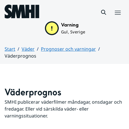
Hoppa till sidans innehåll
Meny
Varning
Gul, Sverige
Start
Väder
Prognoser och varningar
Väderprognos
Huvudinnehåll
Väderprognos
SMHI publicerar väderfilmer måndagar, onsdagar och 
fredagar. Eller vid särskilda väder- eller 
varningssituationer.