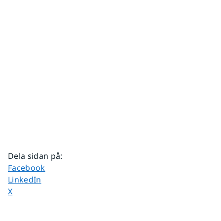
Dela sidan på
:
Dela sidan på
Facebook
Dela sidan på
LinkedIn
Dela sidan på
X