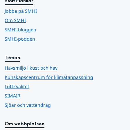
SMHI-länkar
Jobba på SMHI
Om SMHI
SMHI-bloggen
SMHI-podden
Teman
Havsmiljö i kust och hav
Kunskapscentrum för klimatanpassning
Luftkvalitet
SIMAIR
Sjöar och vattendrag
Om webbplatsen