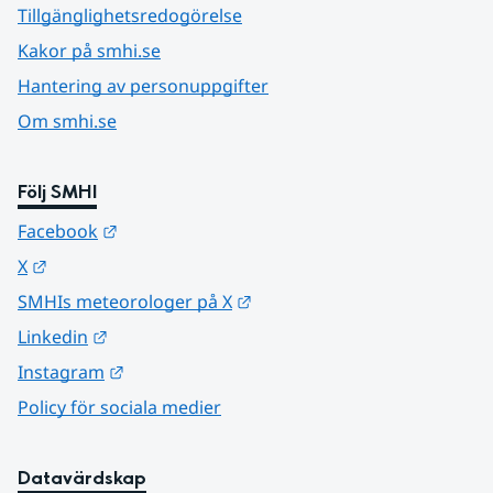
Tillgänglighetsredogörelse
Kakor på smhi.se
Hantering av personuppgifter
Om smhi.se
Följ SMHI
Länk till annan webbplats.
Facebook
Länk till annan webbplats.
X
Länk till annan webbplats.
SMHIs meteorologer på X
Länk till annan webbplats.
Linkedin
Länk till annan webbplats.
Instagram
Policy för sociala medier
Datavärdskap