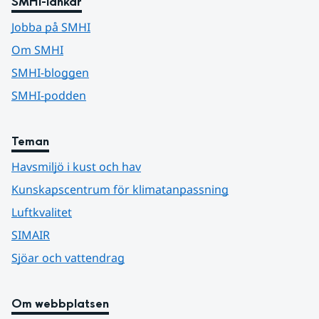
SMHI-länkar
Jobba på SMHI
Om SMHI
SMHI-bloggen
SMHI-podden
Teman
Havsmiljö i kust och hav
Kunskapscentrum för klimatanpassning
Luftkvalitet
SIMAIR
Sjöar och vattendrag
Om webbplatsen