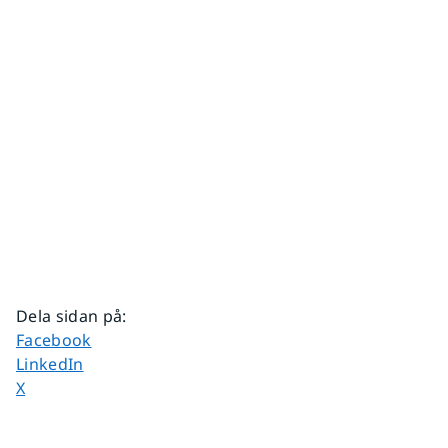
Dela sidan på
:
Dela sidan på
Facebook
Dela sidan på
LinkedIn
Dela sidan på
X