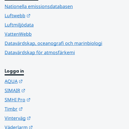
Nationella emissionsdatabasen
Länk till annan webbplats.
Luftwebb
Luftmiljödata
VattenWebb
Datavärdskap, oceanografi och marinbiologi
Datavärdskap för atmosfärkemi
Logga in
Länk till annan webbplats.
AQUA
Länk till annan webbplats.
SIMAIR
Länk till annan webbplats.
SMHI Pro
Länk till annan webbplats.
Timbr
Länk till annan webbplats.
Vinterväg
Länk till annan webbplats.
Väderlarm