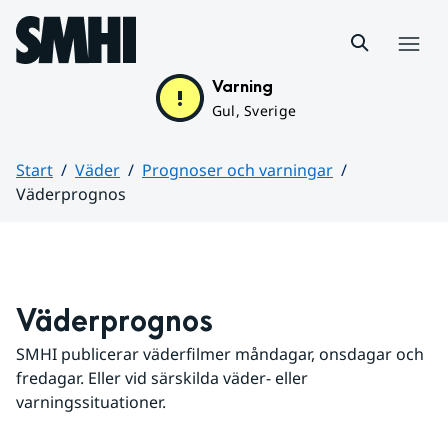
Hoppa till sidans innehåll
Meny
Varning
Gul, Sverige
Start
Väder
Prognoser och varningar
Väderprognos
Huvudinnehåll
Väderprognos
SMHI publicerar väderfilmer måndagar, onsdagar och 
fredagar. Eller vid särskilda väder- eller 
varningssituationer.