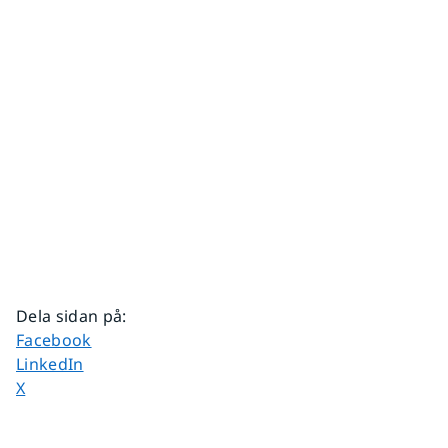
Dela sidan på
:
Dela sidan på
Facebook
Dela sidan på
LinkedIn
Dela sidan på
X