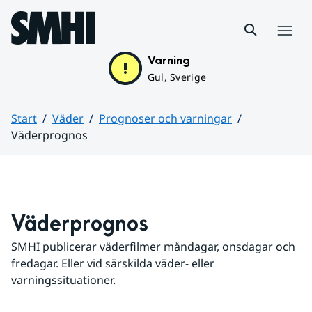
Hoppa till sidans innehåll
Meny
Varning
Gul, Sverige
Start
Väder
Prognoser och varningar
Väderprognos
Huvudinnehåll
Väderprognos
SMHI publicerar väderfilmer måndagar, onsdagar och 
fredagar. Eller vid särskilda väder- eller 
varningssituationer.