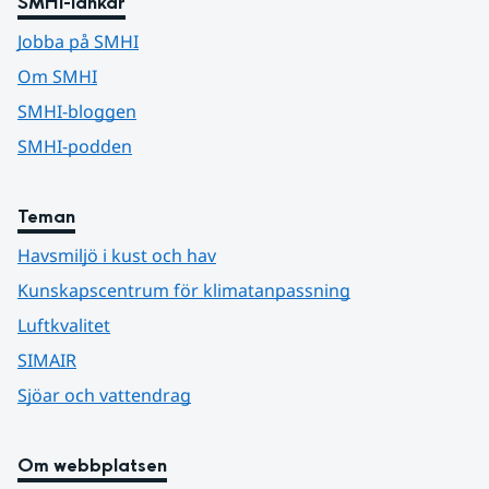
SMHI-länkar
Jobba på SMHI
Om SMHI
SMHI-bloggen
SMHI-podden
Teman
Havsmiljö i kust och hav
Kunskapscentrum för klimatanpassning
Luftkvalitet
SIMAIR
Sjöar och vattendrag
Om webbplatsen