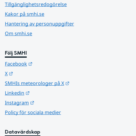
Tillgänglighetsredogörelse
Kakor på smhi.se
Hantering av personuppgifter
Om smhi.se
Följ SMHI
Länk till annan webbplats.
Facebook
Länk till annan webbplats.
X
Länk till annan webbplats.
SMHIs meteorologer på X
Länk till annan webbplats.
Linkedin
Länk till annan webbplats.
Instagram
Policy för sociala medier
Datavärdskap