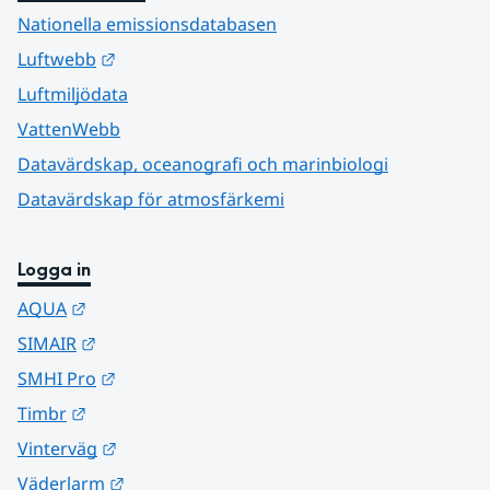
Nationella emissionsdatabasen
Länk till annan webbplats.
Luftwebb
Luftmiljödata
VattenWebb
Datavärdskap, oceanografi och marinbiologi
Datavärdskap för atmosfärkemi
Logga in
Länk till annan webbplats.
AQUA
Länk till annan webbplats.
SIMAIR
Länk till annan webbplats.
SMHI Pro
Länk till annan webbplats.
Timbr
Länk till annan webbplats.
Vinterväg
Länk till annan webbplats.
Väderlarm