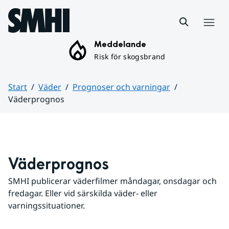
Hoppa till sidans innehåll
Meny
Meddelande
Risk för skogsbrand
Start
Väder
Prognoser och varningar
Väderprognos
Huvudinnehåll
Väderprognos
SMHI publicerar väderfilmer måndagar, onsdagar och 
fredagar. Eller vid särskilda väder- eller 
varningssituationer.