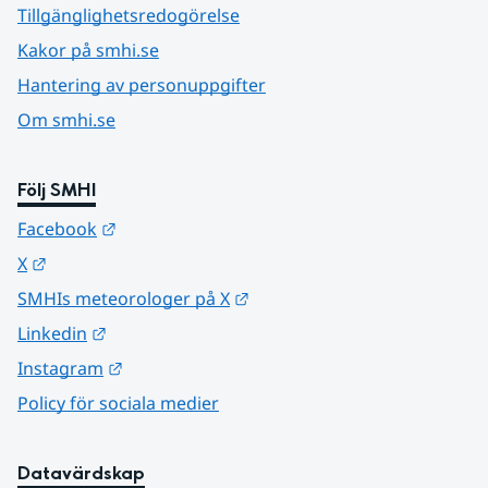
Tillgänglighetsredogörelse
Kakor på smhi.se
Hantering av personuppgifter
Om smhi.se
Följ SMHI
Länk till annan webbplats.
Facebook
Länk till annan webbplats.
X
Länk till annan webbplats.
SMHIs meteorologer på X
Länk till annan webbplats.
Linkedin
Länk till annan webbplats.
Instagram
Policy för sociala medier
Datavärdskap