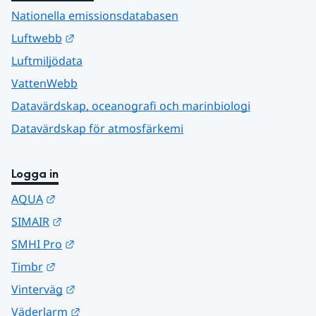
Nationella emissionsdatabasen
Länk till annan webbplats.
Luftwebb
Luftmiljödata
VattenWebb
Datavärdskap, oceanografi och marinbiologi
Datavärdskap för atmosfärkemi
Logga in
Länk till annan webbplats.
AQUA
Länk till annan webbplats.
SIMAIR
Länk till annan webbplats.
SMHI Pro
Länk till annan webbplats.
Timbr
Länk till annan webbplats.
Vinterväg
Länk till annan webbplats.
Väderlarm