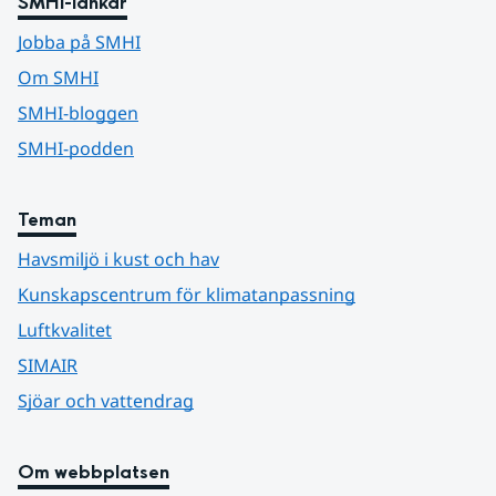
SMHI-länkar
Jobba på SMHI
Om SMHI
SMHI-bloggen
SMHI-podden
Teman
Havsmiljö i kust och hav
Kunskapscentrum för klimatanpassning
Luftkvalitet
SIMAIR
Sjöar och vattendrag
Om webbplatsen