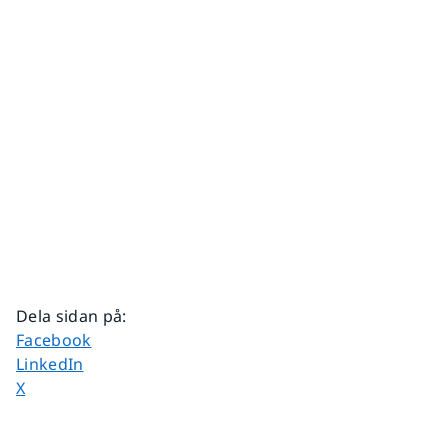
Dela sidan på
:
Dela sidan på
Facebook
Dela sidan på
LinkedIn
Dela sidan på
X