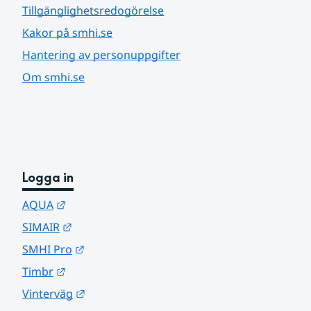
Tillgänglighetsredogörelse
Kakor på smhi.se
Hantering av personuppgifter
Om smhi.se
Logga in
Länk till annan webbplats.
AQUA
Länk till annan webbplats.
SIMAIR
Länk till annan webbplats.
SMHI Pro
Länk till annan webbplats.
Timbr
Länk till annan webbplats.
Vinterväg