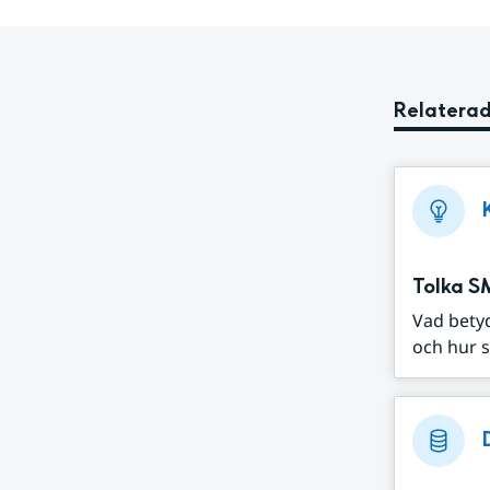
Relaterad
Tolka S
Vad bety
och hur s