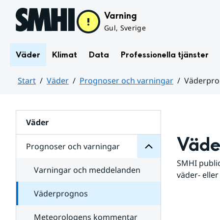
Hoppa till sidans innehåll
Varning
Gul, Sverige
Väder
Klimat
Data
Professionella tjänster
Start
Väder
Prognoser och varningar
Väderpr
varningar
och
Huvudinnehåll
Prognoser
för
Undersidor
Väder
Väde
Prognoser och varningar
SMHI public
Varningar och meddelanden
väder- eller
Väderprognos
Meteorologens kommentar