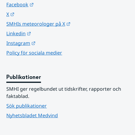
Länk till annan webbplats.
Facebook
Länk till annan webbplats.
X
Länk till annan webbplats.
SMHIs meteorologer på X
Länk till annan webbplats.
Linkedin
Länk till annan webbplats.
Instagram
Policy för sociala medier
Publikationer
SMHI ger regelbundet ut tidskrifter, rapporter och 
faktablad.
Sök publikationer
Nyhetsbladet Medvind