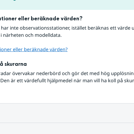
tioner eller beräknade värden?
r har inte observationsstationer, istället beräknas ett värde u
 i närheten och modelldata.
ioner eller beräknade värden?
på skurarna
radar övervakar nederbörd och gör det med hög upplösning 
Den är ett värdefullt hjälpmedel när man vill ha koll på sku