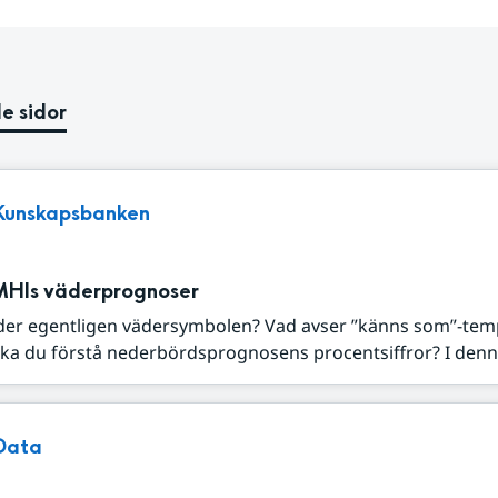
e sidor
Kunskapsbanken
MHIs väderprognoser
der egentligen vädersymbolen? Vad avser ”känns som”-tem
ka du förstå nederbördsprognosens procentsiffror? I denna
Data