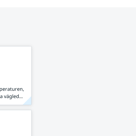
peraturen,
 vägled...