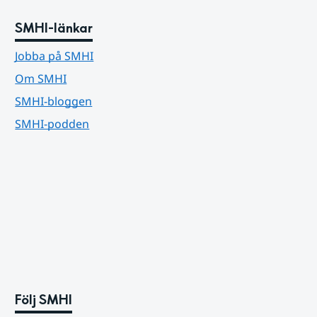
SMHI-länkar
Jobba på SMHI
Om SMHI
SMHI-bloggen
SMHI-podden
Följ SMHI