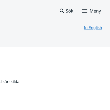
Sök
Meny
In English
 särskilda 