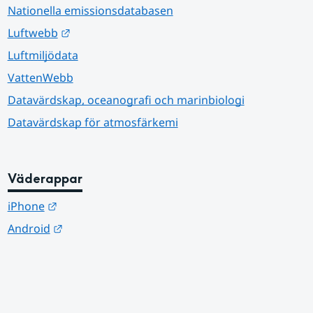
Nationella emissionsdatabasen
Länk till annan webbplats.
Luftwebb
Luftmiljödata
VattenWebb
Datavärdskap, oceanografi och marinbiologi
Datavärdskap för atmosfärkemi
Väderappar
Länk till annan webbplats.
iPhone
Länk till annan webbplats.
Android