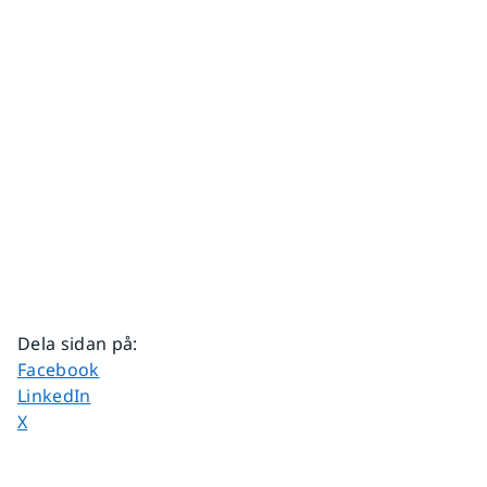
Dela sidan på
:
Dela sidan på
Facebook
Dela sidan på
LinkedIn
Dela sidan på
X