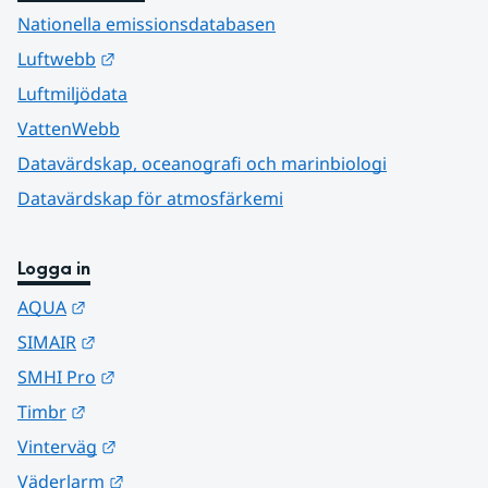
Nationella emissionsdatabasen
Länk till annan webbplats.
Luftwebb
Luftmiljödata
VattenWebb
Datavärdskap, oceanografi och marinbiologi
Datavärdskap för atmosfärkemi
Logga in
Länk till annan webbplats.
AQUA
Länk till annan webbplats.
SIMAIR
Länk till annan webbplats.
SMHI Pro
Länk till annan webbplats.
Timbr
Länk till annan webbplats.
Vinterväg
Länk till annan webbplats.
Väderlarm