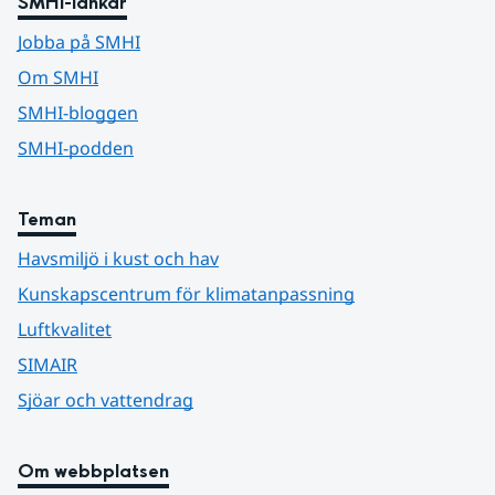
SMHI-länkar
Jobba på SMHI
Om SMHI
SMHI-bloggen
SMHI-podden
Teman
Havsmiljö i kust och hav
Kunskapscentrum för klimatanpassning
Luftkvalitet
SIMAIR
Sjöar och vattendrag
Om webbplatsen