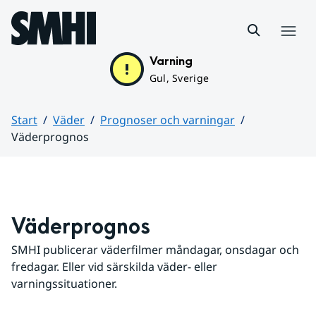
Hoppa till sidans innehåll
Meny
Varning
Gul, Sverige
Start
Väder
Prognoser och varningar
Väderprognos
Huvudinnehåll
Väderprognos
SMHI publicerar väderfilmer måndagar, onsdagar och 
fredagar. Eller vid särskilda väder- eller 
varningssituationer.