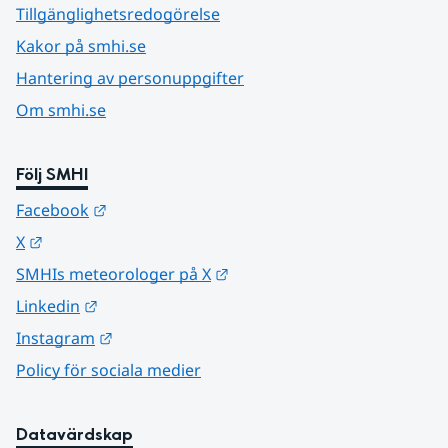
Tillgänglighetsredogörelse
Kakor på smhi.se
Hantering av personuppgifter
Om smhi.se
Följ SMHI
Länk till annan webbplats.
Facebook
Länk till annan webbplats.
X
Länk till annan webbplats.
SMHIs meteorologer på X
Länk till annan webbplats.
Linkedin
Länk till annan webbplats.
Instagram
Policy för sociala medier
Datavärdskap