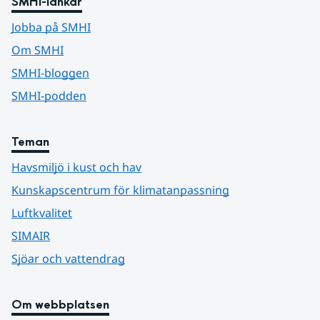
SMHI-länkar
Jobba på SMHI
Om SMHI
SMHI-bloggen
SMHI-podden
Teman
Havsmiljö i kust och hav
Kunskapscentrum för klimatanpassning
Luftkvalitet
SIMAIR
Sjöar och vattendrag
Om webbplatsen