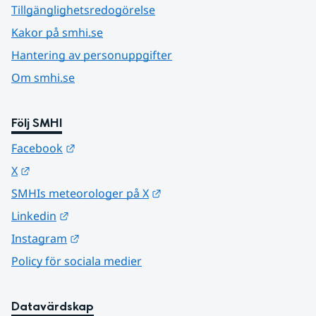
Tillgänglighetsredogörelse
Kakor på smhi.se
Hantering av personuppgifter
Om smhi.se
Följ SMHI
Länk till annan webbplats.
Facebook
Länk till annan webbplats.
X
Länk till annan webbplats.
SMHIs meteorologer på X
Länk till annan webbplats.
Linkedin
Länk till annan webbplats.
Instagram
Policy för sociala medier
Datavärdskap