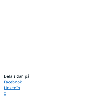
Dela sidan på
:
Dela sidan på
Facebook
Dela sidan på
LinkedIn
Dela sidan på
X