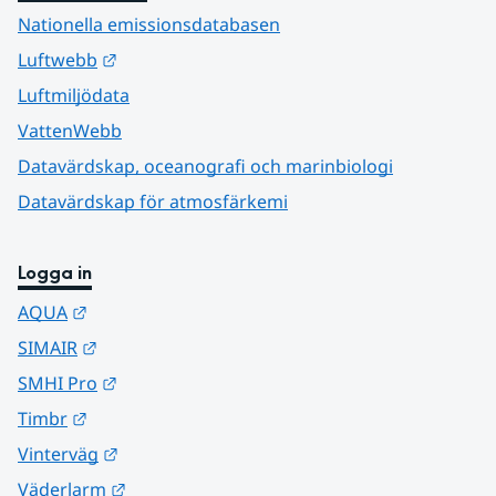
Nationella emissionsdatabasen
Länk till annan webbplats.
Luftwebb
Luftmiljödata
VattenWebb
Datavärdskap, oceanografi och marinbiologi
Datavärdskap för atmosfärkemi
Logga in
Länk till annan webbplats.
AQUA
Länk till annan webbplats.
SIMAIR
Länk till annan webbplats.
SMHI Pro
Länk till annan webbplats.
Timbr
Länk till annan webbplats.
Vinterväg
Länk till annan webbplats.
Väderlarm