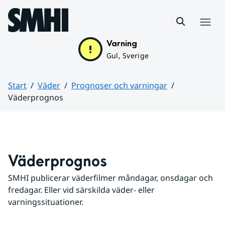
Hoppa till sidans innehåll
Meny
Varning
Gul, Sverige
Start
Väder
Prognoser och varningar
Väderprognos
Huvudinnehåll
Väderprognos
SMHI publicerar väderfilmer måndagar, onsdagar och 
fredagar. Eller vid särskilda väder- eller 
varningssituationer.