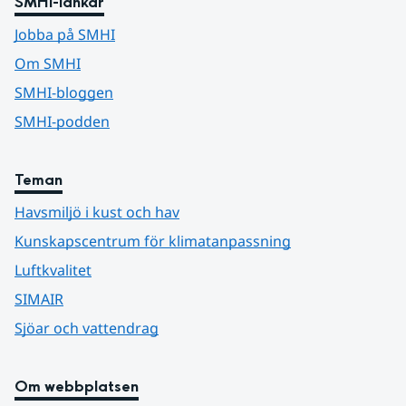
SMHI-länkar
Jobba på SMHI
Om SMHI
SMHI-bloggen
SMHI-podden
Teman
Havsmiljö i kust och hav
Kunskapscentrum för klimatanpassning
Luftkvalitet
SIMAIR
Sjöar och vattendrag
Om webbplatsen