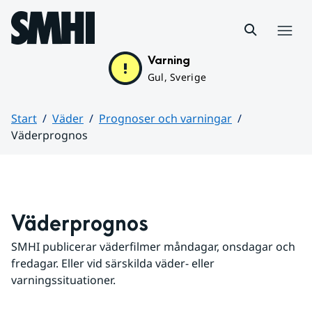
Hoppa till sidans innehåll
Meny
Varning
Gul, Sverige
Start
Väder
Prognoser och varningar
Väderprognos
Huvudinnehåll
Väderprognos
SMHI publicerar väderfilmer måndagar, onsdagar och 
fredagar. Eller vid särskilda väder- eller 
varningssituationer.