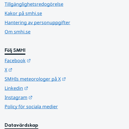
Tillgänglighetsredogörelse
Kakor på smhi.se
Hantering av personuppgifter
Om smhi.se
Följ SMHI
Länk till annan webbplats.
Facebook
Länk till annan webbplats.
X
Länk till annan webbplats.
SMHIs meteorologer på X
Länk till annan webbplats.
Linkedin
Länk till annan webbplats.
Instagram
Policy för sociala medier
Datavärdskap