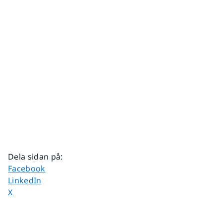
Dela sidan på
:
Dela sidan på
Facebook
Dela sidan på
LinkedIn
Dela sidan på
X