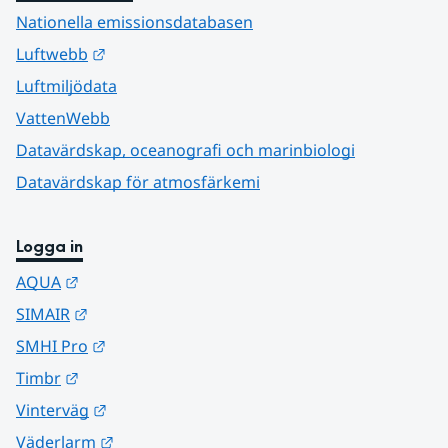
Nationella emissionsdatabasen
Länk till annan webbplats.
Luftwebb
Luftmiljödata
VattenWebb
Datavärdskap, oceanografi och marinbiologi
Datavärdskap för atmosfärkemi
Logga in
Länk till annan webbplats.
AQUA
Länk till annan webbplats.
SIMAIR
Länk till annan webbplats.
SMHI Pro
Länk till annan webbplats.
Timbr
Länk till annan webbplats.
Vinterväg
Länk till annan webbplats.
Väderlarm