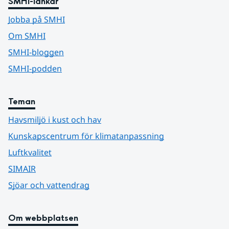
SMHI-länkar
Jobba på SMHI
Om SMHI
SMHI-bloggen
SMHI-podden
Teman
Havsmiljö i kust och hav
Kunskapscentrum för klimatanpassning
Luftkvalitet
SIMAIR
Sjöar och vattendrag
Om webbplatsen