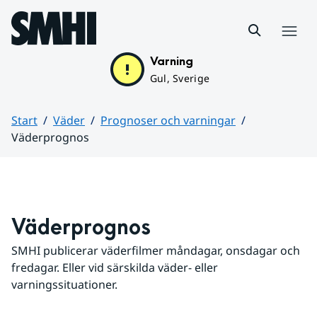
Hoppa till sidans innehåll
Meny
Varning
Gul, Sverige
Start
Väder
Prognoser och varningar
Väderprognos
Huvudinnehåll
Väderprognos
SMHI publicerar väderfilmer måndagar, onsdagar och 
fredagar. Eller vid särskilda väder- eller 
varningssituationer.