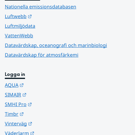
Nationella emissionsdatabasen
Länk till annan webbplats.
Luftwebb
Luftmiljödata
VattenWebb
Datavärdskap, oceanografi och marinbiologi
Datavärdskap för atmosfärkemi
Logga in
Länk till annan webbplats.
AQUA
Länk till annan webbplats.
SIMAIR
Länk till annan webbplats.
SMHI Pro
Länk till annan webbplats.
Timbr
Länk till annan webbplats.
Vinterväg
Länk till annan webbplats.
Väderlarm