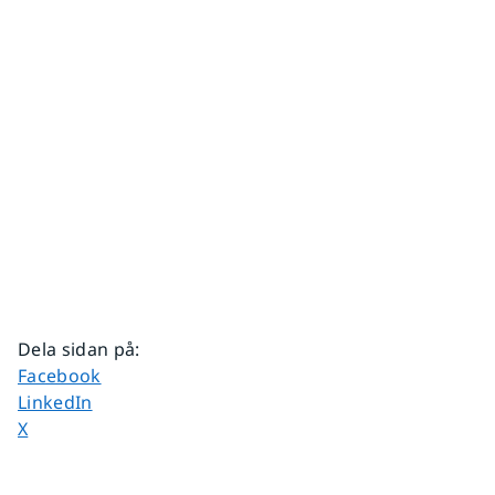
Dela sidan på
:
Dela sidan på
Facebook
Dela sidan på
LinkedIn
Dela sidan på
X