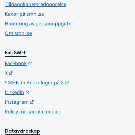
Tillgänglighetsredogörelse
Kakor på smhi.se
Hantering av personuppgifter
Om smhi.se
Följ SMHI
Länk till annan webbplats.
Facebook
Länk till annan webbplats.
X
Länk till annan webbplats.
SMHIs meteorologer på X
Länk till annan webbplats.
Linkedin
Länk till annan webbplats.
Instagram
Policy för sociala medier
Datavärdskap