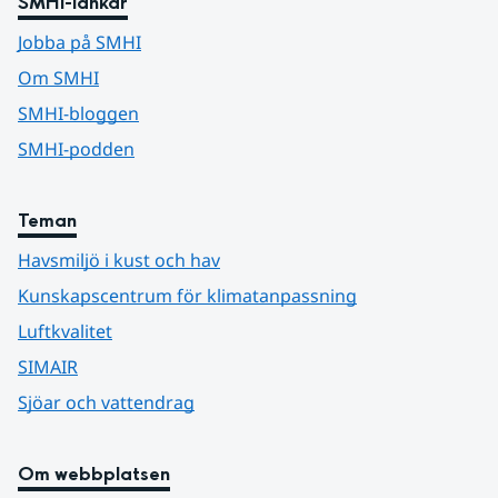
SMHI-länkar
Jobba på SMHI
Om SMHI
SMHI-bloggen
SMHI-podden
Teman
Havsmiljö i kust och hav
Kunskapscentrum för klimatanpassning
Luftkvalitet
SIMAIR
Sjöar och vattendrag
Om webbplatsen