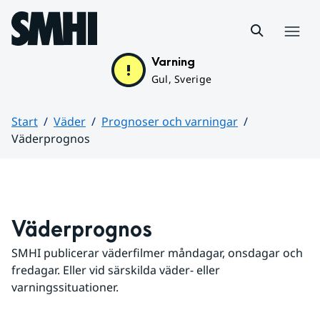
Hoppa till sidans innehåll
Meny
Varning
Gul, Sverige
Start
Väder
Prognoser och varningar
Väderprognos
Huvudinnehåll
Väderprognos
SMHI publicerar väderfilmer måndagar, onsdagar och 
fredagar. Eller vid särskilda väder- eller 
varningssituationer.