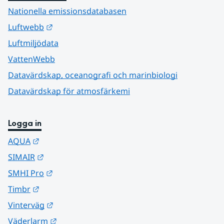
Nationella emissionsdatabasen
Länk till annan webbplats.
Luftwebb
Luftmiljödata
VattenWebb
Datavärdskap, oceanografi och marinbiologi
Datavärdskap för atmosfärkemi
Logga in
Länk till annan webbplats.
AQUA
Länk till annan webbplats.
SIMAIR
Länk till annan webbplats.
SMHI Pro
Länk till annan webbplats.
Timbr
Länk till annan webbplats.
Vinterväg
Länk till annan webbplats.
Väderlarm