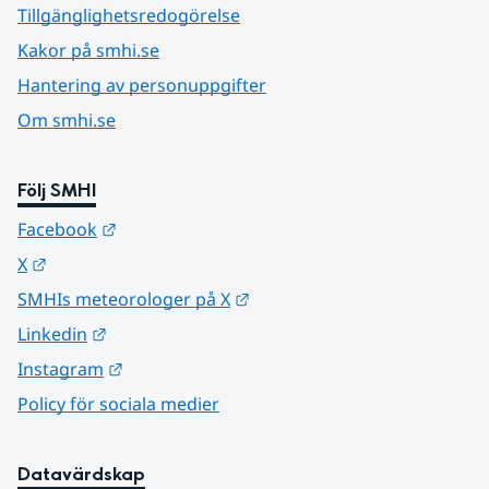
Tillgänglighetsredogörelse
Kakor på smhi.se
Hantering av personuppgifter
Om smhi.se
Följ SMHI
Länk till annan webbplats.
Facebook
Länk till annan webbplats.
X
Länk till annan webbplats.
SMHIs meteorologer på X
Länk till annan webbplats.
Linkedin
Länk till annan webbplats.
Instagram
Policy för sociala medier
Datavärdskap