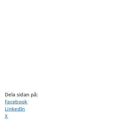
Dela sidan på
:
Dela sidan på
Facebook
Dela sidan på
LinkedIn
Dela sidan på
X