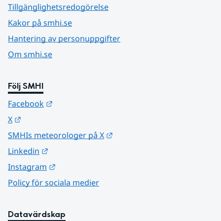
Tillgänglighetsredogörelse
Kakor på smhi.se
Hantering av personuppgifter
Om smhi.se
Följ SMHI
Länk till annan webbplats.
Facebook
Länk till annan webbplats.
X
Länk till annan webbplats.
SMHIs meteorologer på X
Länk till annan webbplats.
Linkedin
Länk till annan webbplats.
Instagram
Policy för sociala medier
Datavärdskap