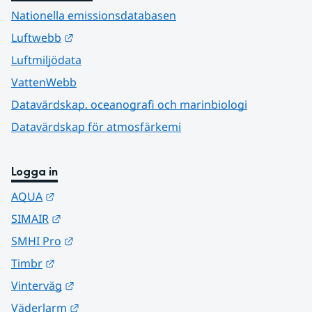
Nationella emissionsdatabasen
Länk till annan webbplats.
Luftwebb
Luftmiljödata
VattenWebb
Datavärdskap, oceanografi och marinbiologi
Datavärdskap för atmosfärkemi
Logga in
Länk till annan webbplats.
AQUA
Länk till annan webbplats.
SIMAIR
Länk till annan webbplats.
SMHI Pro
Länk till annan webbplats.
Timbr
Länk till annan webbplats.
Vinterväg
Länk till annan webbplats.
Väderlarm