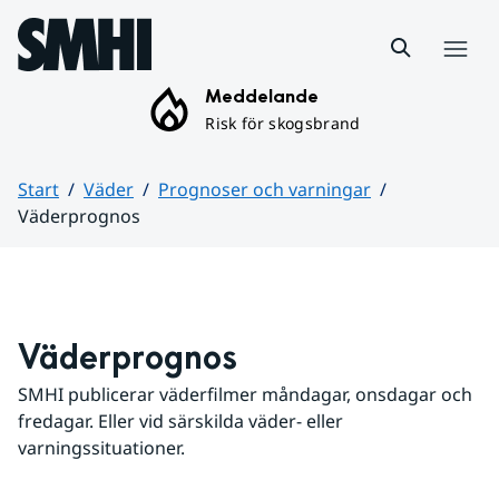
Hoppa till sidans innehåll
Meny
Meddelande
Risk för skogsbrand
Start
Väder
Prognoser och varningar
Väderprognos
Huvudinnehåll
Väderprognos
SMHI publicerar väderfilmer måndagar, onsdagar och 
fredagar. Eller vid särskilda väder- eller 
varningssituationer.