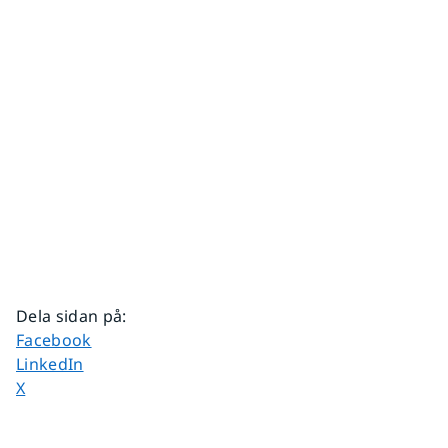
Dela sidan på
:
Dela sidan på
Facebook
Dela sidan på
LinkedIn
Dela sidan på
X