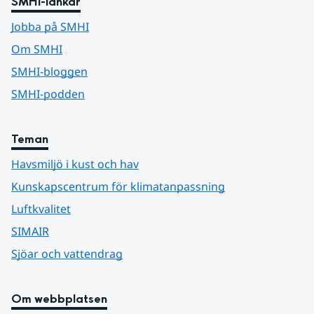
SMHI-länkar
Jobba på SMHI
Om SMHI
SMHI-bloggen
SMHI-podden
Teman
Havsmiljö i kust och hav
Kunskapscentrum för klimatanpassning
Luftkvalitet
SIMAIR
Sjöar och vattendrag
Om webbplatsen