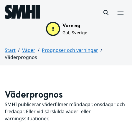
Hoppa till sidans innehåll
Meny
Varning
Gul, Sverige
Start
Väder
Prognoser och varningar
Väderprognos
Huvudinnehåll
Väderprognos
SMHI publicerar väderfilmer måndagar, onsdagar och 
fredagar. Eller vid särskilda väder- eller 
varningssituationer.