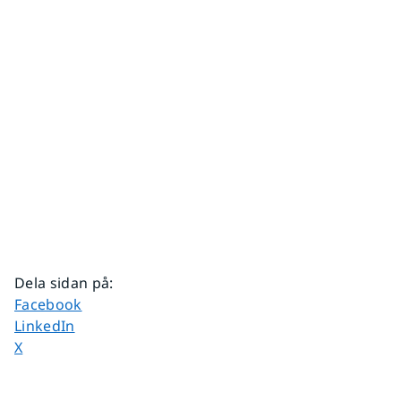
Dela sidan på
:
Dela sidan på
Facebook
Dela sidan på
LinkedIn
Dela sidan på
X