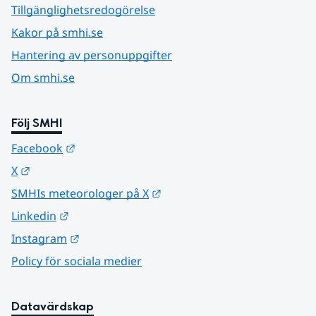
Tillgänglighetsredogörelse
Kakor på smhi.se
Hantering av personuppgifter
Om smhi.se
Följ SMHI
Länk till annan webbplats.
Facebook
Länk till annan webbplats.
X
Länk till annan webbplats.
SMHIs meteorologer på X
Länk till annan webbplats.
Linkedin
Länk till annan webbplats.
Instagram
Policy för sociala medier
Datavärdskap