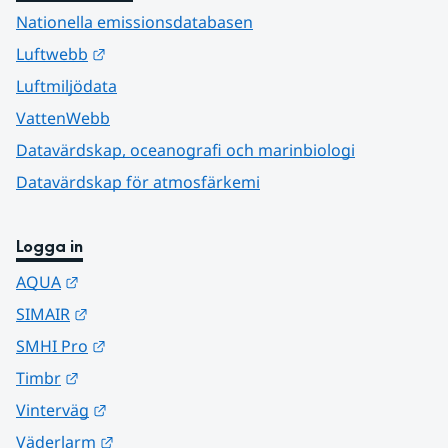
Nationella emissionsdatabasen
Länk till annan webbplats.
Luftwebb
Luftmiljödata
VattenWebb
Datavärdskap, oceanografi och marinbiologi
Datavärdskap för atmosfärkemi
Logga in
Länk till annan webbplats.
AQUA
Länk till annan webbplats.
SIMAIR
Länk till annan webbplats.
SMHI Pro
Länk till annan webbplats.
Timbr
Länk till annan webbplats.
Vinterväg
Länk till annan webbplats.
Väderlarm