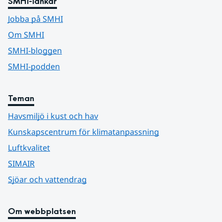
SMHI-länkar
Jobba på SMHI
Om SMHI
SMHI-bloggen
SMHI-podden
Teman
Havsmiljö i kust och hav
Kunskapscentrum för klimatanpassning
Luftkvalitet
SIMAIR
Sjöar och vattendrag
Om webbplatsen