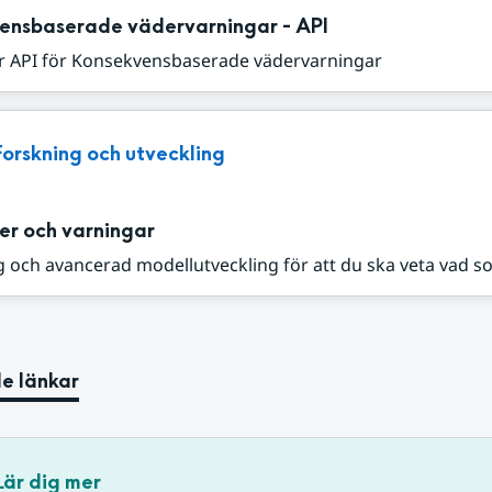
ensbaserade vädervarningar - API
r API för Konsekvensbaserade vädervarningar
Forskning och utveckling
er och varningar
 och avancerad modellutveckling för att du ska veta vad s
e länkar
Lär dig mer