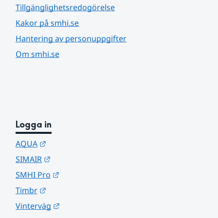
Tillgänglighetsredogörelse
Kakor på smhi.se
Hantering av personuppgifter
Om smhi.se
Logga in
Länk till annan webbplats.
AQUA
Länk till annan webbplats.
SIMAIR
Länk till annan webbplats.
SMHI Pro
Länk till annan webbplats.
Timbr
Länk till annan webbplats.
Vinterväg