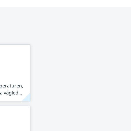
peraturen,
 vägled...