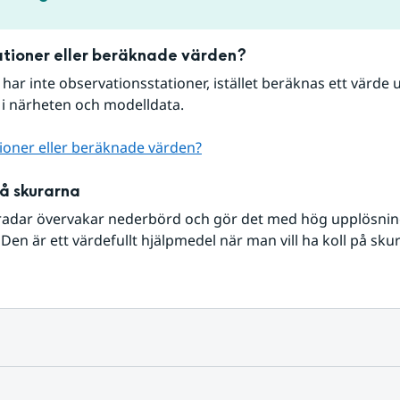
tioner eller beräknade värden?
r har inte observationsstationer, istället beräknas ett värde u
 i närheten och modelldata.
ioner eller beräknade värden?
på skurarna
radar övervakar nederbörd och gör det med hög upplösning 
Den är ett värdefullt hjälpmedel när man vill ha koll på sku