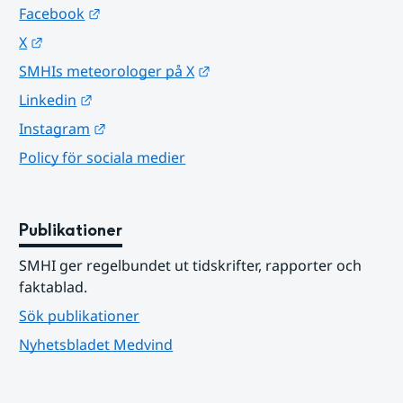
Länk till annan webbplats.
Facebook
Länk till annan webbplats.
X
Länk till annan webbplats.
SMHIs meteorologer på X
Länk till annan webbplats.
Linkedin
Länk till annan webbplats.
Instagram
Policy för sociala medier
Publikationer
SMHI ger regelbundet ut tidskrifter, rapporter och 
faktablad.
Sök publikationer
Nyhetsbladet Medvind