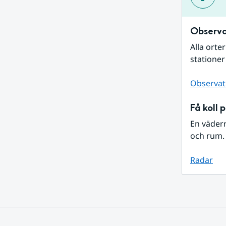
Observa
Alla orte
stationer
Observat
Få koll 
En väder
och rum. 
Radar