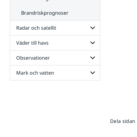
Brandriskprognoser
Radar och satellit
Väder till havs
Undersidor
för
Radar
Observationer
Undersidor
och
för
satellit
Väder
Mark och vatten
Undersidor
till
för
havs
Observationer
Undersidor
för
Mark
och
vatten
Dela sidan