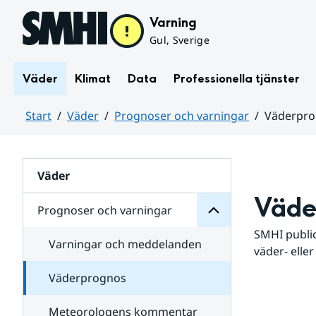
Hoppa till sidans innehåll
Varning
Gul, Sverige
Väder
Klimat
Data
Professionella tjänster
Start
Väder
Prognoser och varningar
Väderpr
varningar
och
Huvudinnehåll
Prognoser
för
Undersidor
Väder
Väde
Prognoser och varningar
SMHI public
Varningar och meddelanden
väder- eller
Väderprognos
Meteorologens kommentar