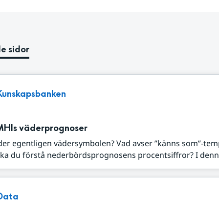
e sidor
Kunskapsbanken
MHIs väderprognoser
der egentligen vädersymbolen? Vad avser ”känns som”-tem
ka du förstå nederbördsprognosens procentsiffror? I denna
Data