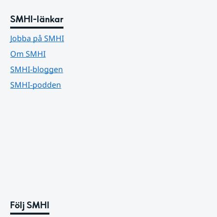
SMHI-länkar
Jobba på SMHI
Om SMHI
SMHI-bloggen
SMHI-podden
Följ SMHI