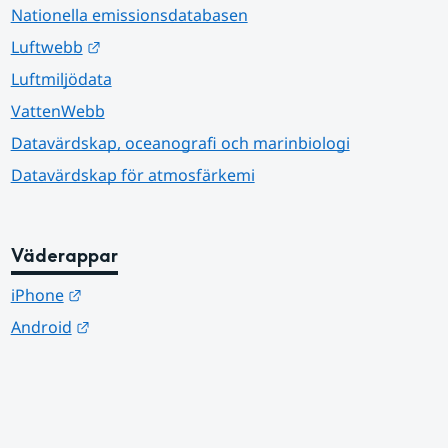
Nationella emissionsdatabasen
Länk till annan webbplats.
Luftwebb
Luftmiljödata
VattenWebb
Datavärdskap, oceanografi och marinbiologi
Datavärdskap för atmosfärkemi
Väderappar
Länk till annan webbplats.
iPhone
Länk till annan webbplats.
Android