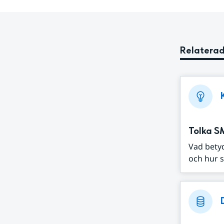
Relaterad
Tolka S
Vad bety
och hur s