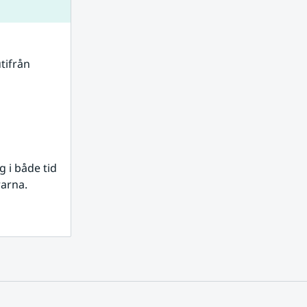
tifrån 
i både tid 
rarna.