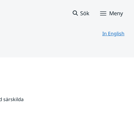
Sök
Meny
In English
 särskilda 