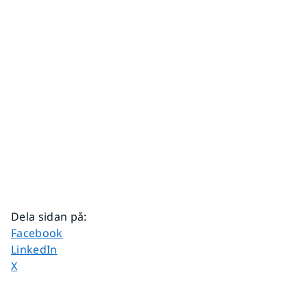
Dela sidan på
:
Dela sidan på
Facebook
Dela sidan på
LinkedIn
Dela sidan på
X