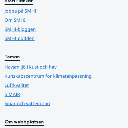
SMHI-länkar
Jobba på SMHI
Om SMHI
SMHI-bloggen
SMHI-podden
Teman
Havsmiljö i kust och hav
Kunskapscentrum för klimatanpassning
Luftkvalitet
SIMAIR
Sjöar och vattendrag
Om webbplatsen