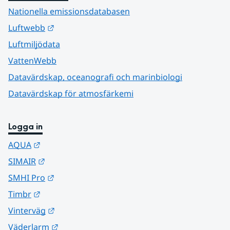
Nationella emissionsdatabasen
Länk till annan webbplats.
Luftwebb
Luftmiljödata
VattenWebb
Datavärdskap, oceanografi och marinbiologi
Datavärdskap för atmosfärkemi
Logga in
Länk till annan webbplats.
AQUA
Länk till annan webbplats.
SIMAIR
Länk till annan webbplats.
SMHI Pro
Länk till annan webbplats.
Timbr
Länk till annan webbplats.
Vinterväg
Länk till annan webbplats.
Väderlarm