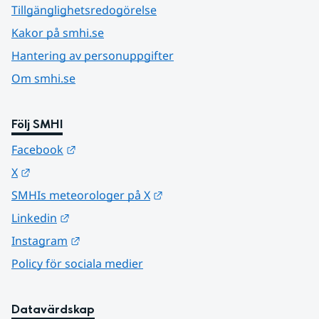
Tillgänglighetsredogörelse
Kakor på smhi.se
Hantering av personuppgifter
Om smhi.se
Följ SMHI
Länk till annan webbplats.
Facebook
Länk till annan webbplats.
X
Länk till annan webbplats.
SMHIs meteorologer på X
Länk till annan webbplats.
Linkedin
Länk till annan webbplats.
Instagram
Policy för sociala medier
Datavärdskap