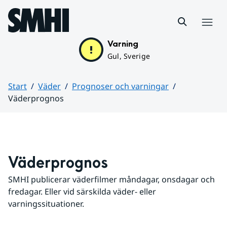
Hoppa till sidans innehåll
Meny
Varning
Gul, Sverige
Start
Väder
Prognoser och varningar
Väderprognos
Huvudinnehåll
Väderprognos
SMHI publicerar väderfilmer måndagar, onsdagar och 
fredagar. Eller vid särskilda väder- eller 
varningssituationer.