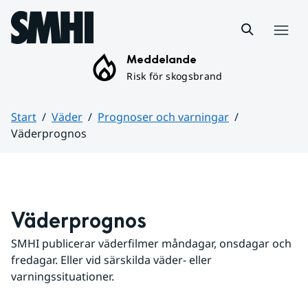
Hoppa till sidans innehåll
Meny
Meddelande
Risk för skogsbrand
Start
Väder
Prognoser och varningar
Väderprognos
Huvudinnehåll
Väderprognos
SMHI publicerar väderfilmer måndagar, onsdagar och 
fredagar. Eller vid särskilda väder- eller 
varningssituationer.