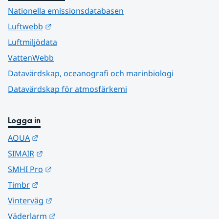
Nationella emissionsdatabasen
Länk till annan webbplats.
Luftwebb
Luftmiljödata
VattenWebb
Datavärdskap, oceanografi och marinbiologi
Datavärdskap för atmosfärkemi
Logga in
Länk till annan webbplats.
AQUA
Länk till annan webbplats.
SIMAIR
Länk till annan webbplats.
SMHI Pro
Länk till annan webbplats.
Timbr
Länk till annan webbplats.
Vinterväg
Länk till annan webbplats.
Väderlarm