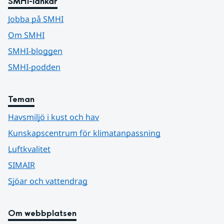
SMHI-länkar
Jobba på SMHI
Om SMHI
SMHI-bloggen
SMHI-podden
Teman
Havsmiljö i kust och hav
Kunskapscentrum för klimatanpassning
Luftkvalitet
SIMAIR
Sjöar och vattendrag
Om webbplatsen