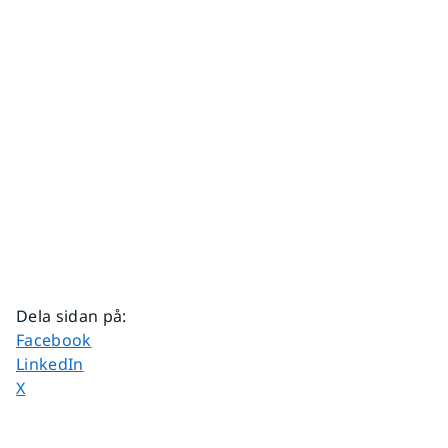
Dela sidan på
:
Dela sidan på
Facebook
Dela sidan på
LinkedIn
Dela sidan på
X