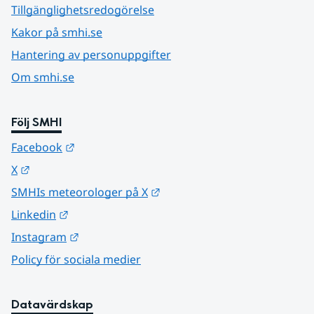
Tillgänglighetsredogörelse
Kakor på smhi.se
Hantering av personuppgifter
Om smhi.se
Följ SMHI
Länk till annan webbplats.
Facebook
Länk till annan webbplats.
X
Länk till annan webbplats.
SMHIs meteorologer på X
Länk till annan webbplats.
Linkedin
Länk till annan webbplats.
Instagram
Policy för sociala medier
Datavärdskap