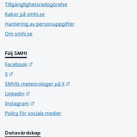
Tillgänglighetsredogörelse
Kakor på smhi.se
Hantering av personuppgifter
Om smhi.se
Följ SMHI
Länk till annan webbplats.
Facebook
Länk till annan webbplats.
X
Länk till annan webbplats.
SMHIs meteorologer på X
Länk till annan webbplats.
Linkedin
Länk till annan webbplats.
Instagram
Policy för sociala medier
Datavärdskap