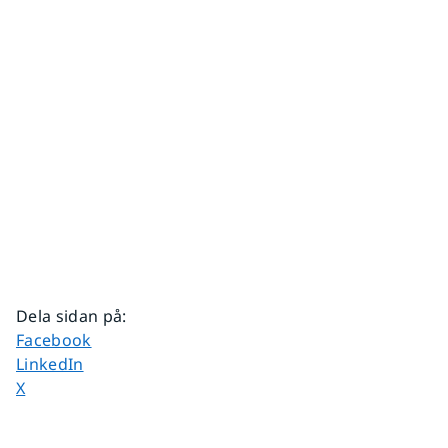
Dela sidan på
:
Dela sidan på
Facebook
Dela sidan på
LinkedIn
Dela sidan på
X