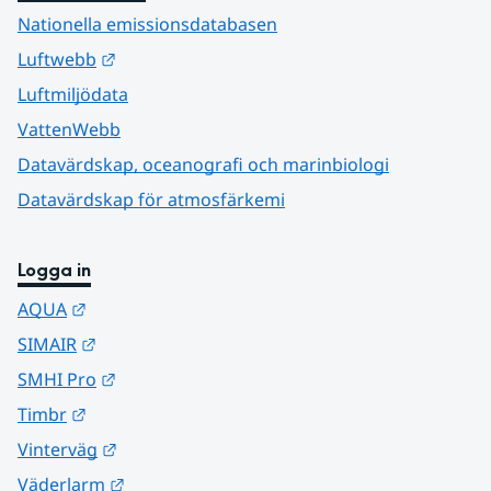
Nationella emissionsdatabasen
Länk till annan webbplats.
Luftwebb
Luftmiljödata
VattenWebb
Datavärdskap, oceanografi och marinbiologi
Datavärdskap för atmosfärkemi
Logga in
Länk till annan webbplats.
AQUA
Länk till annan webbplats.
SIMAIR
Länk till annan webbplats.
SMHI Pro
Länk till annan webbplats.
Timbr
Länk till annan webbplats.
Vinterväg
Länk till annan webbplats.
Väderlarm