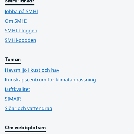
SMHI-länkar
Jobba på SMHI
Om SMHI
SMHI-bloggen
SMHI-podden
Teman
Havsmiljö i kust och hav
Kunskapscentrum för klimatanpassning
Luftkvalitet
SIMAIR
Sjöar och vattendrag
Om webbplatsen