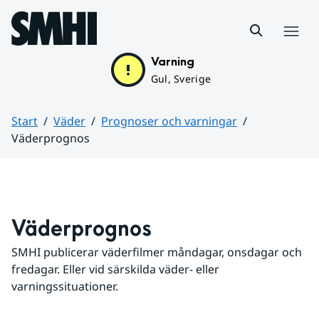
Hoppa till sidans innehåll
Meny
Varning
Gul, Sverige
Start
Väder
Prognoser och varningar
Väderprognos
Huvudinnehåll
Väderprognos
SMHI publicerar väderfilmer måndagar, onsdagar och 
fredagar. Eller vid särskilda väder- eller 
varningssituationer.