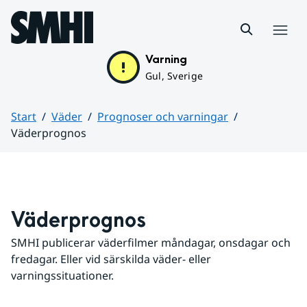
Hoppa till sidans innehåll
Meny
Varning
Gul, Sverige
Start
Väder
Prognoser och varningar
Väderprognos
Huvudinnehåll
Väderprognos
SMHI publicerar väderfilmer måndagar, onsdagar och 
fredagar. Eller vid särskilda väder- eller 
varningssituationer.