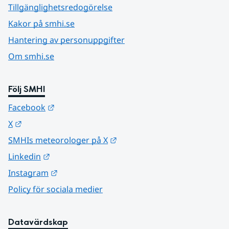
Tillgänglighetsredogörelse
Kakor på smhi.se
Hantering av personuppgifter
Om smhi.se
Följ SMHI
Länk till annan webbplats.
Facebook
Länk till annan webbplats.
X
Länk till annan webbplats.
SMHIs meteorologer på X
Länk till annan webbplats.
Linkedin
Länk till annan webbplats.
Instagram
Policy för sociala medier
Datavärdskap