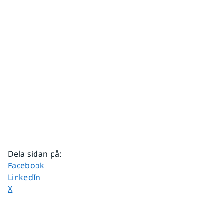
Dela sidan på
:
Dela sidan på
Facebook
Dela sidan på
LinkedIn
Dela sidan på
X