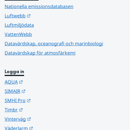
Nationella emissionsdatabasen
Länk till annan webbplats.
Luftwebb
Luftmiljödata
VattenWebb
Datavärdskap, oceanografi och marinbiologi
Datavärdskap för atmosfärkemi
Logga in
Länk till annan webbplats.
AQUA
Länk till annan webbplats.
SIMAIR
Länk till annan webbplats.
SMHI Pro
Länk till annan webbplats.
Timbr
Länk till annan webbplats.
Vinterväg
Länk till annan webbplats.
Väderlarm