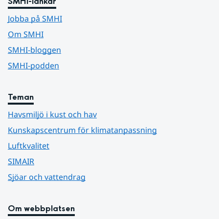
SMHI-länkar
Jobba på SMHI
Om SMHI
SMHI-bloggen
SMHI-podden
Teman
Havsmiljö i kust och hav
Kunskapscentrum för klimatanpassning
Luftkvalitet
SIMAIR
Sjöar och vattendrag
Om webbplatsen