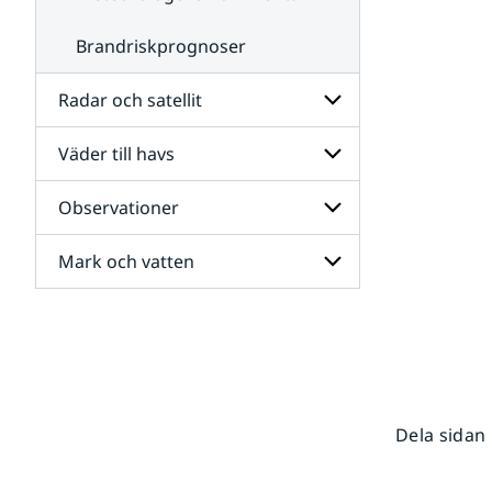
Brandriskprognoser
Radar och satellit
Väder till havs
Undersidor
för
Radar
Observationer
Undersidor
och
för
satellit
Väder
Mark och vatten
Undersidor
till
för
havs
Observationer
Undersidor
för
Mark
och
vatten
Dela sidan