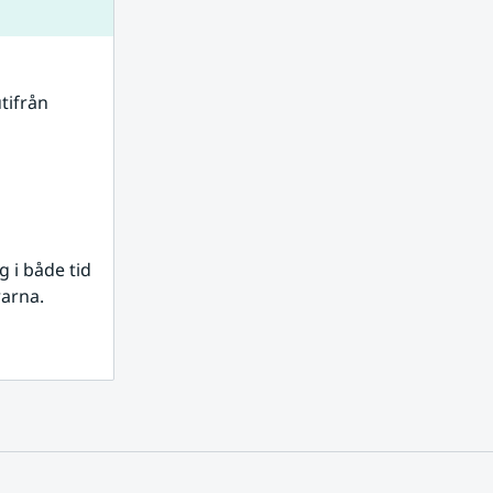
tifrån 
i både tid 
rarna.