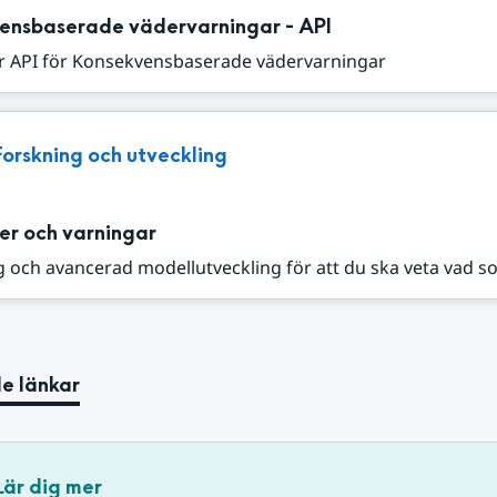
ensbaserade vädervarningar - API
r API för Konsekvensbaserade vädervarningar
Forskning och utveckling
er och varningar
 och avancerad modellutveckling för att du ska veta vad s
e länkar
Lär dig mer