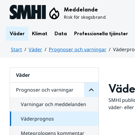
Hoppa till sidans innehåll
Meddelande
Risk för skogsbrand
Väder
Klimat
Data
Professionella tjänster
Start
Väder
Prognoser och varningar
Väderpr
varningar
och
Huvudinnehåll
Prognoser
för
Undersidor
Väder
Väde
Prognoser och varningar
SMHI public
Varningar och meddelanden
väder- eller
Väderprognos
Meteorologens kommentar