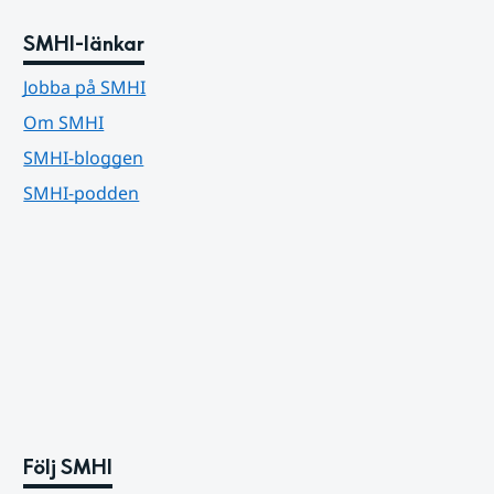
SMHI-länkar
Jobba på SMHI
Om SMHI
SMHI-bloggen
SMHI-podden
Följ SMHI