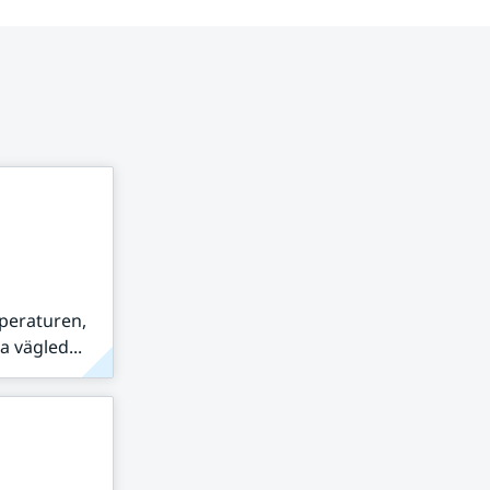
peraturen,
 vägled...