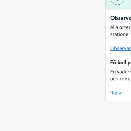
Observa
Alla orte
stationer
Observat
Få koll 
En väder
och rum. 
Radar