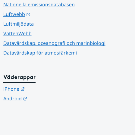
Nationella emissionsdatabasen
Länk till annan webbplats.
Luftwebb
Luftmiljödata
VattenWebb
Datavärdskap, oceanografi och marinbiologi
Datavärdskap för atmosfärkemi
Väderappar
Länk till annan webbplats.
iPhone
Länk till annan webbplats.
Android