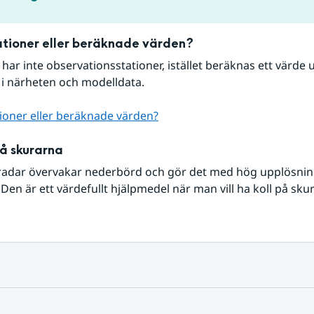
tioner eller beräknade värden?
r har inte observationsstationer, istället beräknas ett värde u
 i närheten och modelldata.
ioner eller beräknade värden?
på skurarna
radar övervakar nederbörd och gör det med hög upplösning 
Den är ett värdefullt hjälpmedel när man vill ha koll på sku