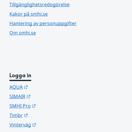
Tillgänglighetsredogörelse
Kakor på smhi.se
Hantering av personuppgifter
Om smhi.se
Logga in
Länk till annan webbplats.
AQUA
Länk till annan webbplats.
SIMAIR
Länk till annan webbplats.
SMHI Pro
Länk till annan webbplats.
Timbr
Länk till annan webbplats.
Vinterväg