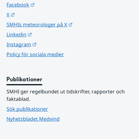
Länk till annan webbplats.
Facebook
Länk till annan webbplats.
X
Länk till annan webbplats.
SMHIs meteorologer på X
Länk till annan webbplats.
Linkedin
Länk till annan webbplats.
Instagram
Policy för sociala medier
Publikationer
SMHI ger regelbundet ut tidskrifter, rapporter och 
faktablad.
Sök publikationer
Nyhetsbladet Medvind