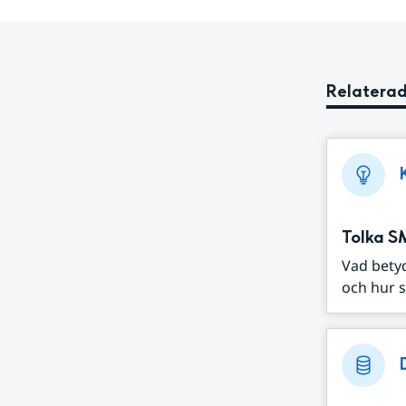
Relaterad
Tolka S
Vad bety
och hur s