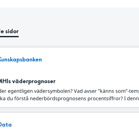
e sidor
Kunskapsbanken
MHIs väderprognoser
der egentligen vädersymbolen? Vad avser ”känns som”-tem
ka du förstå nederbördsprognosens procentsiffror? I denna
Data