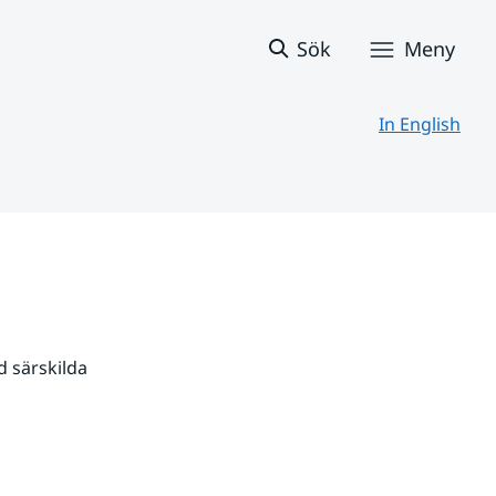
Sök
Meny
In English
 särskilda 