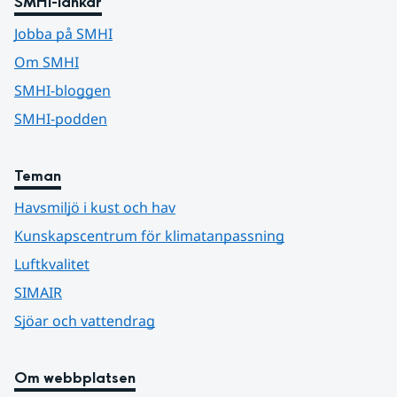
SMHI-länkar
Jobba på SMHI
Om SMHI
SMHI-bloggen
SMHI-podden
Teman
Havsmiljö i kust och hav
Kunskapscentrum för klimatanpassning
Luftkvalitet
SIMAIR
Sjöar och vattendrag
Om webbplatsen