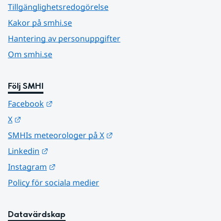
Tillgänglighetsredogörelse
Kakor på smhi.se
Hantering av personuppgifter
Om smhi.se
Följ SMHI
Länk till annan webbplats.
Facebook
Länk till annan webbplats.
X
Länk till annan webbplats.
SMHIs meteorologer på X
Länk till annan webbplats.
Linkedin
Länk till annan webbplats.
Instagram
Policy för sociala medier
Datavärdskap