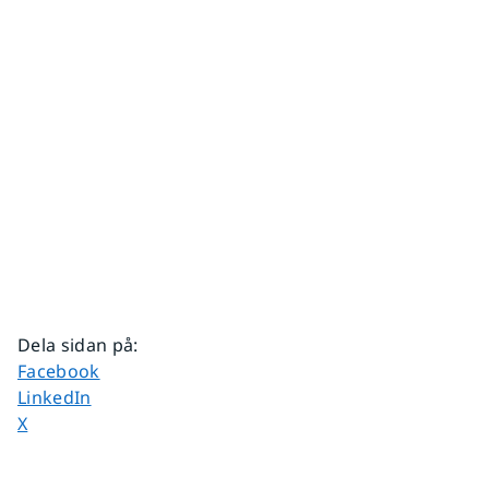
Dela sidan på
:
Dela sidan på
Facebook
Dela sidan på
LinkedIn
Dela sidan på
X