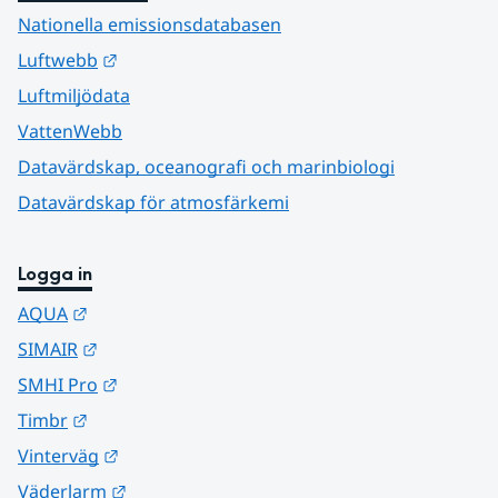
Nationella emissionsdatabasen
Länk till annan webbplats.
Luftwebb
Luftmiljödata
VattenWebb
Datavärdskap, oceanografi och marinbiologi
Datavärdskap för atmosfärkemi
Logga in
Länk till annan webbplats.
AQUA
Länk till annan webbplats.
SIMAIR
Länk till annan webbplats.
SMHI Pro
Länk till annan webbplats.
Timbr
Länk till annan webbplats.
Vinterväg
Länk till annan webbplats.
Väderlarm