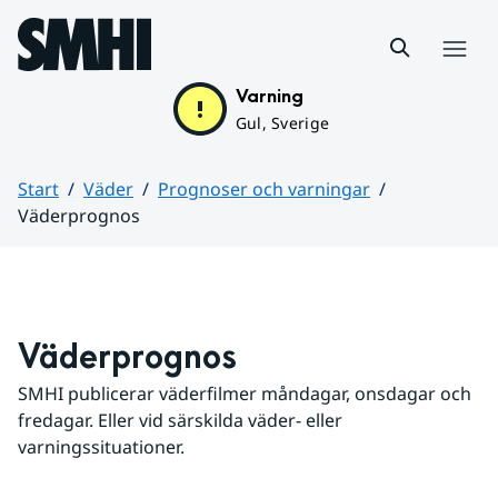
Hoppa till sidans innehåll
Meny
Varning
Gul, Sverige
Start
Väder
Prognoser och varningar
Väderprognos
Huvudinnehåll
Väderprognos
SMHI publicerar väderfilmer måndagar, onsdagar och 
fredagar. Eller vid särskilda väder- eller 
varningssituationer.