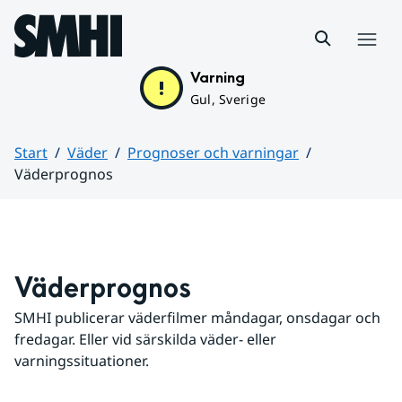
Hoppa till sidans innehåll
Meny
Varning
Gul, Sverige
Start
Väder
Prognoser och varningar
Väderprognos
Huvudinnehåll
Väderprognos
SMHI publicerar väderfilmer måndagar, onsdagar och 
fredagar. Eller vid särskilda väder- eller 
varningssituationer.