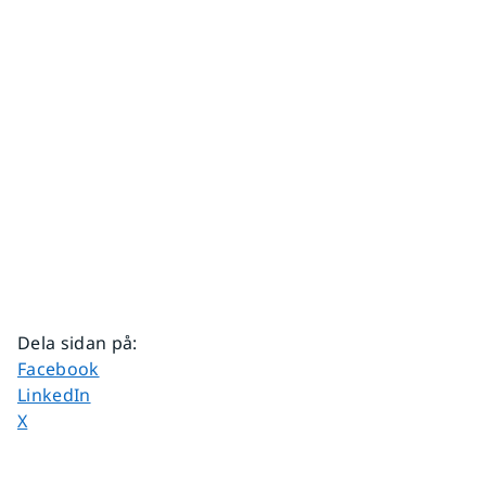
Dela sidan på
:
Dela sidan på
Facebook
Dela sidan på
LinkedIn
Dela sidan på
X