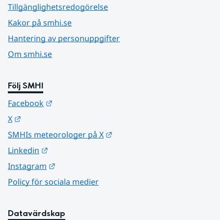
Tillgänglighetsredogörelse
Kakor på smhi.se
Hantering av personuppgifter
Om smhi.se
Följ SMHI
Länk till annan webbplats.
Facebook
Länk till annan webbplats.
X
Länk till annan webbplats.
SMHIs meteorologer på X
Länk till annan webbplats.
Linkedin
Länk till annan webbplats.
Instagram
Policy för sociala medier
Datavärdskap