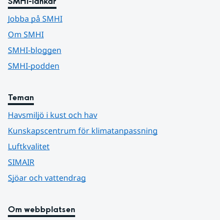
SMHI-länkar
Jobba på SMHI
Om SMHI
SMHI-bloggen
SMHI-podden
Teman
Havsmiljö i kust och hav
Kunskapscentrum för klimatanpassning
Luftkvalitet
SIMAIR
Sjöar och vattendrag
Om webbplatsen