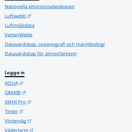
Nationella emissionsdatabasen
Länk till annan webbplats.
Luftwebb
Luftmiljödata
VattenWebb
Datavärdskap, oceanografi och marinbiologi
Datavärdskap för atmosfärkemi
Logga in
Länk till annan webbplats.
AQUA
Länk till annan webbplats.
SIMAIR
Länk till annan webbplats.
SMHI Pro
Länk till annan webbplats.
Timbr
Länk till annan webbplats.
Vinterväg
Länk till annan webbplats.
Väderlarm