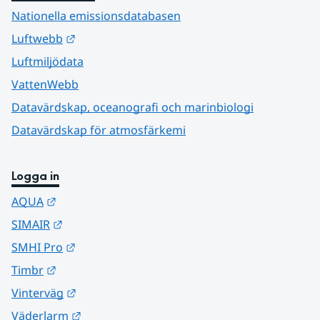
Nationella emissionsdatabasen
Länk till annan webbplats.
Luftwebb
Luftmiljödata
VattenWebb
Datavärdskap, oceanografi och marinbiologi
Datavärdskap för atmosfärkemi
Logga in
Länk till annan webbplats.
AQUA
Länk till annan webbplats.
SIMAIR
Länk till annan webbplats.
SMHI Pro
Länk till annan webbplats.
Timbr
Länk till annan webbplats.
Vinterväg
Länk till annan webbplats.
Väderlarm