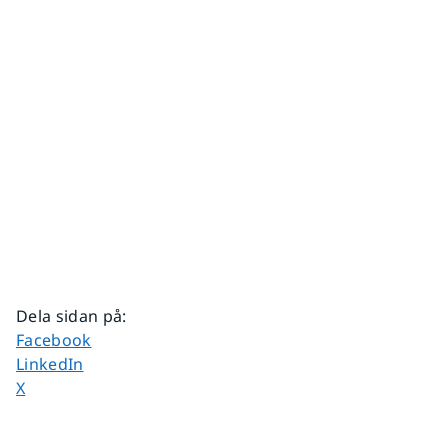
Dela sidan på
:
Dela sidan på
Facebook
Dela sidan på
LinkedIn
Dela sidan på
X