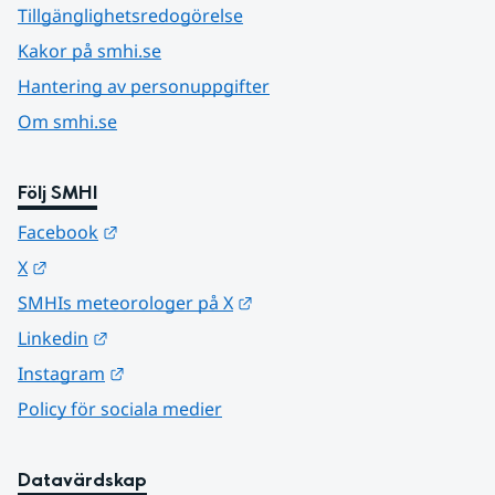
Tillgänglighetsredogörelse
Kakor på smhi.se
Hantering av personuppgifter
Om smhi.se
Följ SMHI
Länk till annan webbplats.
Facebook
Länk till annan webbplats.
X
Länk till annan webbplats.
SMHIs meteorologer på X
Länk till annan webbplats.
Linkedin
Länk till annan webbplats.
Instagram
Policy för sociala medier
Datavärdskap