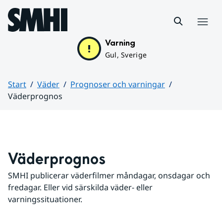
Hoppa till sidans innehåll
Meny
Varning
Gul, Sverige
Start
Väder
Prognoser och varningar
Väderprognos
Huvudinnehåll
Väderprognos
SMHI publicerar väderfilmer måndagar, onsdagar och 
fredagar. Eller vid särskilda väder- eller 
varningssituationer.