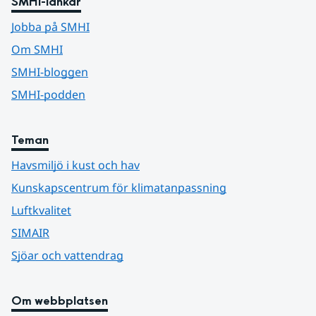
SMHI-länkar
Jobba på SMHI
Om SMHI
SMHI-bloggen
SMHI-podden
Teman
Havsmiljö i kust och hav
Kunskapscentrum för klimatanpassning
Luftkvalitet
SIMAIR
Sjöar och vattendrag
Om webbplatsen