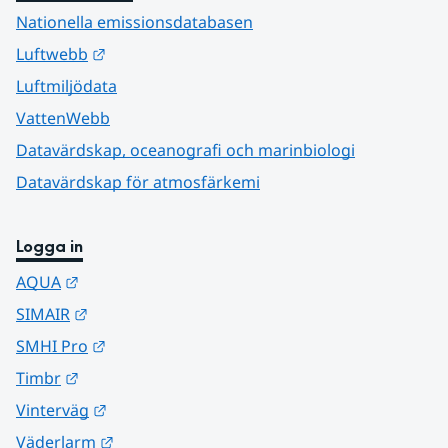
Nationella emissionsdatabasen
Länk till annan webbplats.
Luftwebb
Luftmiljödata
VattenWebb
Datavärdskap, oceanografi och marinbiologi
Datavärdskap för atmosfärkemi
Logga in
Länk till annan webbplats.
AQUA
Länk till annan webbplats.
SIMAIR
Länk till annan webbplats.
SMHI Pro
Länk till annan webbplats.
Timbr
Länk till annan webbplats.
Vinterväg
Länk till annan webbplats.
Väderlarm