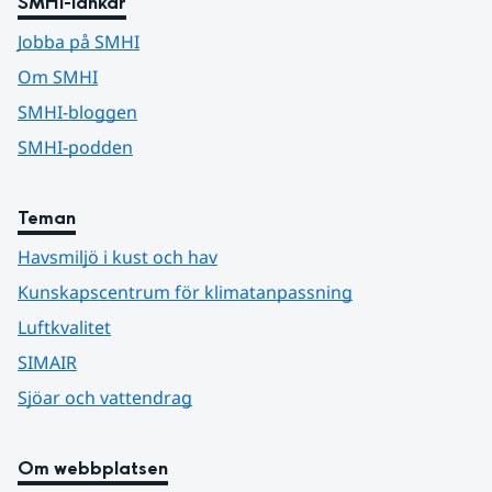
SMHI-länkar
Jobba på SMHI
Om SMHI
SMHI-bloggen
SMHI-podden
Teman
Havsmiljö i kust och hav
Kunskapscentrum för klimatanpassning
Luftkvalitet
SIMAIR
Sjöar och vattendrag
Om webbplatsen