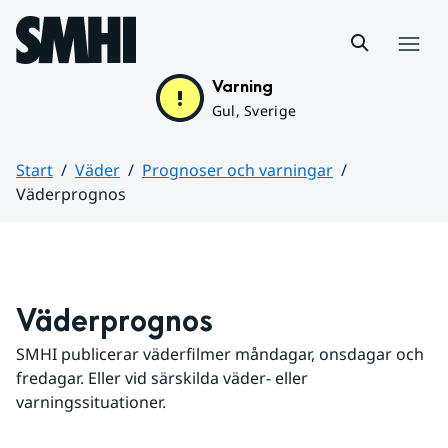
Hoppa till sidans innehåll
Meny
Varning
Gul, Sverige
Start
Väder
Prognoser och varningar
Väderprognos
Huvudinnehåll
Väderprognos
SMHI publicerar väderfilmer måndagar, onsdagar och 
fredagar. Eller vid särskilda väder- eller 
varningssituationer.