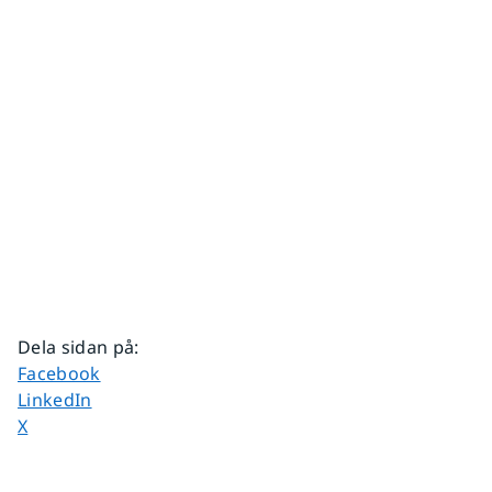
Dela sidan på
:
Dela sidan på
Facebook
Dela sidan på
LinkedIn
Dela sidan på
X