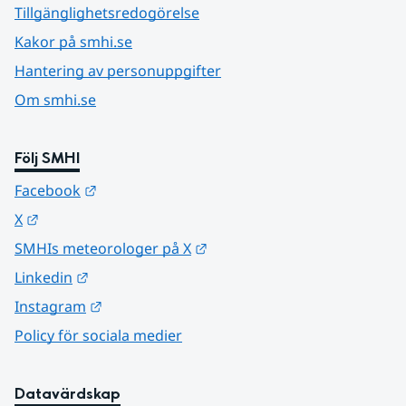
Tillgänglighetsredogörelse
Kakor på smhi.se
Hantering av personuppgifter
Om smhi.se
Följ SMHI
Länk till annan webbplats.
Facebook
Länk till annan webbplats.
X
Länk till annan webbplats.
SMHIs meteorologer på X
Länk till annan webbplats.
Linkedin
Länk till annan webbplats.
Instagram
Policy för sociala medier
Datavärdskap