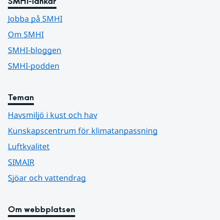
SMHI-länkar
Jobba på SMHI
Om SMHI
SMHI-bloggen
SMHI-podden
Teman
Havsmiljö i kust och hav
Kunskapscentrum för klimatanpassning
Luftkvalitet
SIMAIR
Sjöar och vattendrag
Om webbplatsen