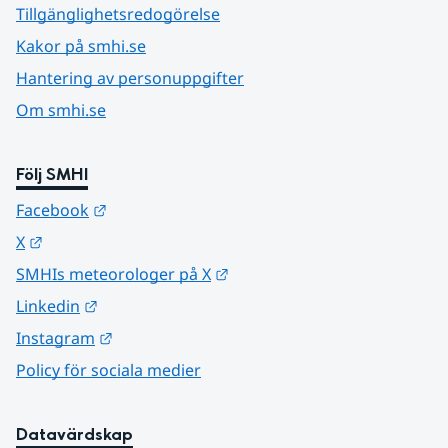
Tillgänglighetsredogörelse
Kakor på smhi.se
Hantering av personuppgifter
Om smhi.se
Följ SMHI
Länk till annan webbplats.
Facebook
Länk till annan webbplats.
X
Länk till annan webbplats.
SMHIs meteorologer på X
Länk till annan webbplats.
Linkedin
Länk till annan webbplats.
Instagram
Policy för sociala medier
Datavärdskap