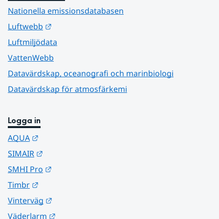
Nationella emissionsdatabasen
Länk till annan webbplats.
Luftwebb
Luftmiljödata
VattenWebb
Datavärdskap, oceanografi och marinbiologi
Datavärdskap för atmosfärkemi
Logga in
Länk till annan webbplats.
AQUA
Länk till annan webbplats.
SIMAIR
Länk till annan webbplats.
SMHI Pro
Länk till annan webbplats.
Timbr
Länk till annan webbplats.
Vinterväg
Länk till annan webbplats.
Väderlarm