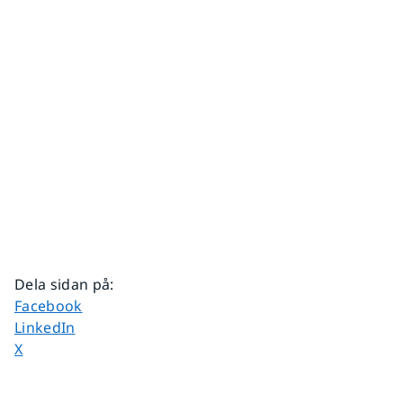
Dela sidan på
:
Dela sidan på
Facebook
Dela sidan på
LinkedIn
Dela sidan på
X