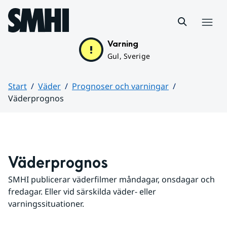
Hoppa till sidans innehåll
Meny
Varning
Gul, Sverige
Start
Väder
Prognoser och varningar
Väderprognos
Huvudinnehåll
Väderprognos
SMHI publicerar väderfilmer måndagar, onsdagar och 
fredagar. Eller vid särskilda väder- eller 
varningssituationer.