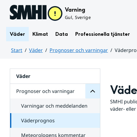
Hoppa till sidans innehåll
Varning
Gul, Sverige
Väder
Klimat
Data
Professionella tjänster
Start
Väder
Prognoser och varningar
Väderpr
varningar
och
Huvudinnehåll
Prognoser
för
Undersidor
Väder
Väde
Prognoser och varningar
SMHI public
Varningar och meddelanden
väder- eller
Väderprognos
Meteorologens kommentar