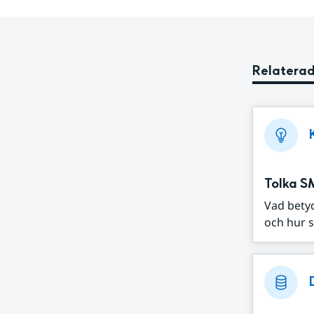
Relaterad
Tolka S
Vad bety
och hur s