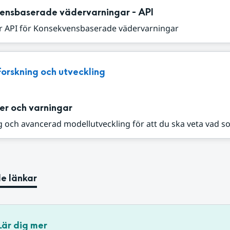
ensbaserade vädervarningar - API
r API för Konsekvensbaserade vädervarningar
Forskning och utveckling
er och varningar
 och avancerad modellutveckling för att du ska veta vad s
e länkar
Lär dig mer