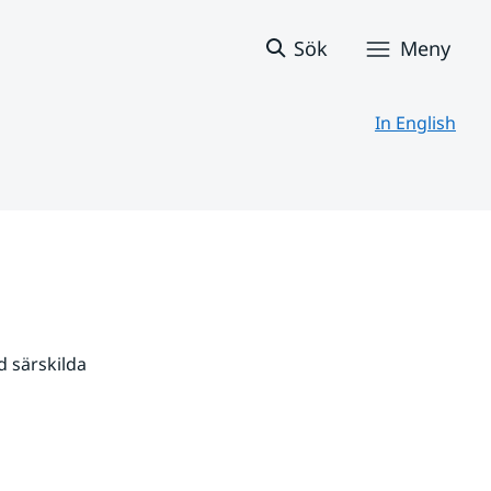
Sök
Meny
In English
 särskilda 