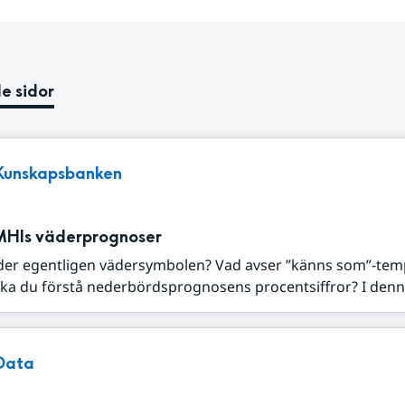
e sidor
Kunskapsbanken
MHIs väderprognoser
der egentligen vädersymbolen? Vad avser ”känns som”-tem
ka du förstå nederbördsprognosens procentsiffror? I denna
Data