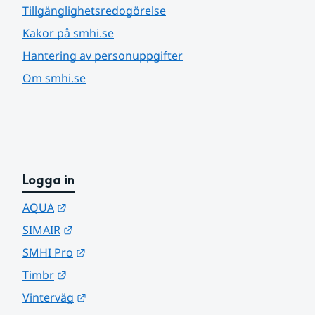
Tillgänglighetsredogörelse
Kakor på smhi.se
Hantering av personuppgifter
Om smhi.se
Logga in
Länk till annan webbplats.
AQUA
Länk till annan webbplats.
SIMAIR
Länk till annan webbplats.
SMHI Pro
Länk till annan webbplats.
Timbr
Länk till annan webbplats.
Vinterväg