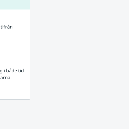
tifrån 
i både tid 
rarna.