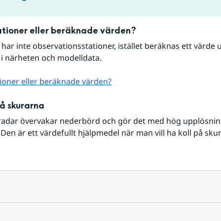
tioner eller beräknade värden?
r har inte observationsstationer, istället beräknas ett värde u
 i närheten och modelldata.
ioner eller beräknade värden?
på skurarna
radar övervakar nederbörd och gör det med hög upplösning 
Den är ett värdefullt hjälpmedel när man vill ha koll på sku