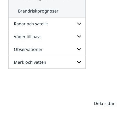
Brandriskprognoser
Radar och satellit
Väder till havs
Undersidor
för
Radar
Observationer
Undersidor
och
för
satellit
Väder
Mark och vatten
Undersidor
till
för
havs
Observationer
Undersidor
för
Mark
och
vatten
Dela sidan