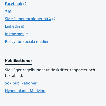
Länk till annan webbplats.
Facebook
Länk till annan webbplats.
X
Länk till annan webbplats.
SMHIs meteorologer på X
Länk till annan webbplats.
Linkedin
Länk till annan webbplats.
Instagram
Policy för sociala medier
Publikationer
SMHI ger regelbundet ut tidskrifter, rapporter och 
faktablad.
Sök publikationer
Nyhetsbladet Medvind