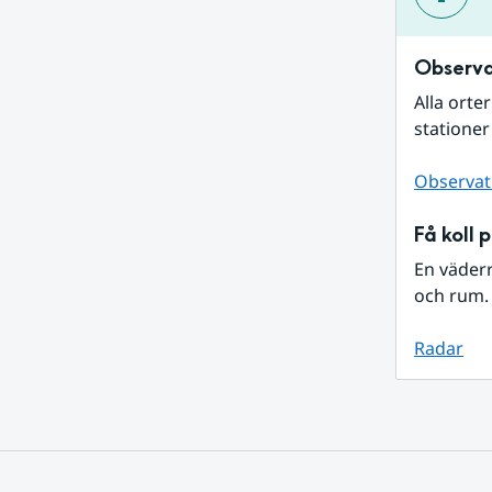
Observa
Alla orte
stationer
Observat
Få koll 
En väder
och rum. 
Radar