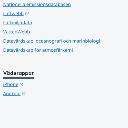
Nationella emissionsdatabasen
Länk till annan webbplats.
Luftwebb
Luftmiljödata
VattenWebb
Datavärdskap, oceanografi och marinbiologi
Datavärdskap för atmosfärkemi
Väderappar
Länk till annan webbplats.
iPhone
Länk till annan webbplats.
Android