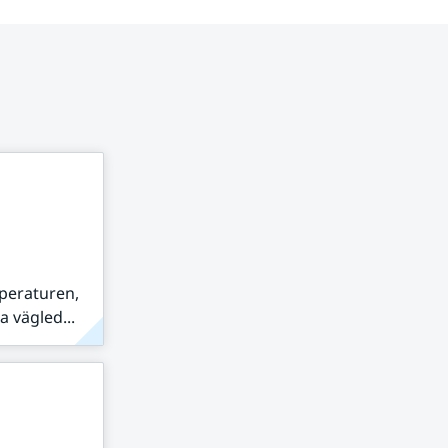
peraturen,
 vägled...