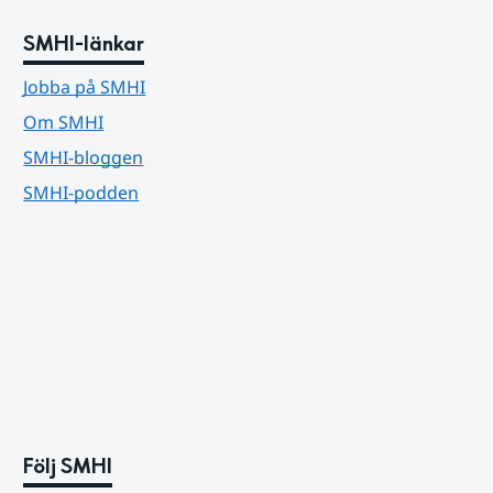
SMHI-länkar
Jobba på SMHI
Om SMHI
SMHI-bloggen
SMHI-podden
Följ SMHI