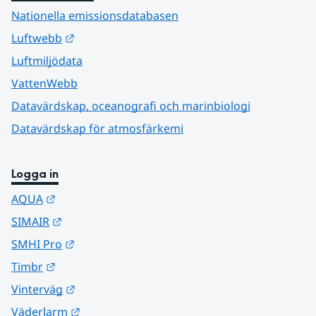
Nationella emissionsdatabasen
Länk till annan webbplats.
Luftwebb
Luftmiljödata
VattenWebb
Datavärdskap, oceanografi och marinbiologi
Datavärdskap för atmosfärkemi
Logga in
Länk till annan webbplats.
AQUA
Länk till annan webbplats.
SIMAIR
Länk till annan webbplats.
SMHI Pro
Länk till annan webbplats.
Timbr
Länk till annan webbplats.
Vinterväg
Länk till annan webbplats.
Väderlarm