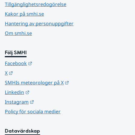
Tillgänglighetsredogörelse
Kakor på smhi.se
Hantering av personuppgifter
Om smhi.se
Följ SMHI
Länk till annan webbplats.
Facebook
Länk till annan webbplats.
X
Länk till annan webbplats.
SMHIs meteorologer på X
Länk till annan webbplats.
Linkedin
Länk till annan webbplats.
Instagram
Policy för sociala medier
Datavärdskap