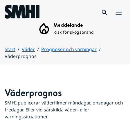
Hoppa till sidans innehåll
Meny
Meddelande
Risk för skogsbrand
Start
Väder
Prognoser och varningar
Väderprognos
Huvudinnehåll
Väderprognos
SMHI publicerar väderfilmer måndagar, onsdagar och 
fredagar. Eller vid särskilda väder- eller 
varningssituationer.