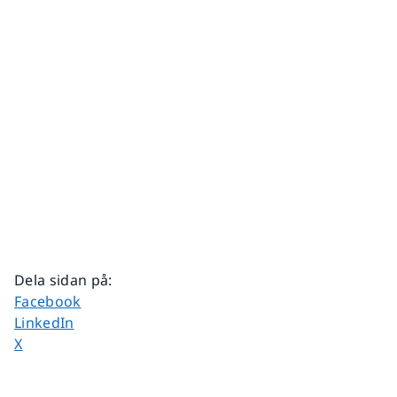
Dela sidan på
:
Dela sidan på
Facebook
Dela sidan på
LinkedIn
Dela sidan på
X