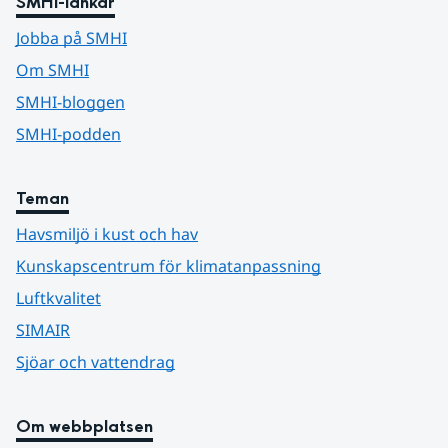
SMHI-länkar
Jobba på SMHI
Om SMHI
SMHI-bloggen
SMHI-podden
Teman
Havsmiljö i kust och hav
Kunskapscentrum för klimatanpassning
Luftkvalitet
SIMAIR
Sjöar och vattendrag
Om webbplatsen