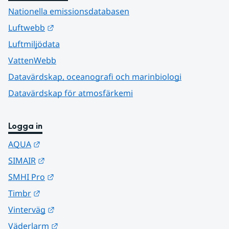
Nationella emissionsdatabasen
Länk till annan webbplats.
Luftwebb
Luftmiljödata
VattenWebb
Datavärdskap, oceanografi och marinbiologi
Datavärdskap för atmosfärkemi
Logga in
Länk till annan webbplats.
AQUA
Länk till annan webbplats.
SIMAIR
Länk till annan webbplats.
SMHI Pro
Länk till annan webbplats.
Timbr
Länk till annan webbplats.
Vinterväg
Länk till annan webbplats.
Väderlarm