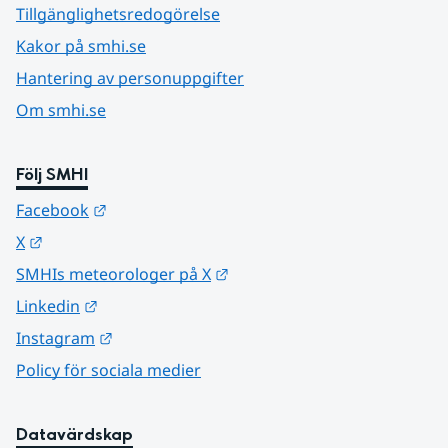
Tillgänglighetsredogörelse
Kakor på smhi.se
Hantering av personuppgifter
Om smhi.se
Följ SMHI
Länk till annan webbplats.
Facebook
Länk till annan webbplats.
X
Länk till annan webbplats.
SMHIs meteorologer på X
Länk till annan webbplats.
Linkedin
Länk till annan webbplats.
Instagram
Policy för sociala medier
Datavärdskap