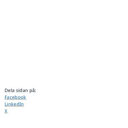
Dela sidan på
:
Dela sidan på
Facebook
Dela sidan på
LinkedIn
Dela sidan på
X