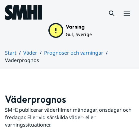
Hoppa till sidans innehåll
Meny
Varning
Gul, Sverige
Start
Väder
Prognoser och varningar
Väderprognos
Huvudinnehåll
Väderprognos
SMHI publicerar väderfilmer måndagar, onsdagar och 
fredagar. Eller vid särskilda väder- eller 
varningssituationer.