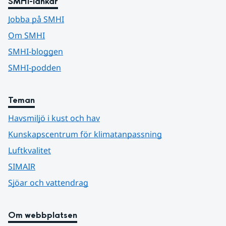
SMHI-länkar
Jobba på SMHI
Om SMHI
SMHI-bloggen
SMHI-podden
Teman
Havsmiljö i kust och hav
Kunskapscentrum för klimatanpassning
Luftkvalitet
SIMAIR
Sjöar och vattendrag
Om webbplatsen