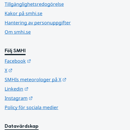
Tillgänglighetsredogörelse
Kakor på smhi.se
Hantering av personuppgifter
Om smhi.se
Följ SMHI
Länk till annan webbplats.
Facebook
Länk till annan webbplats.
X
Länk till annan webbplats.
SMHIs meteorologer på X
Länk till annan webbplats.
Linkedin
Länk till annan webbplats.
Instagram
Policy för sociala medier
Datavärdskap