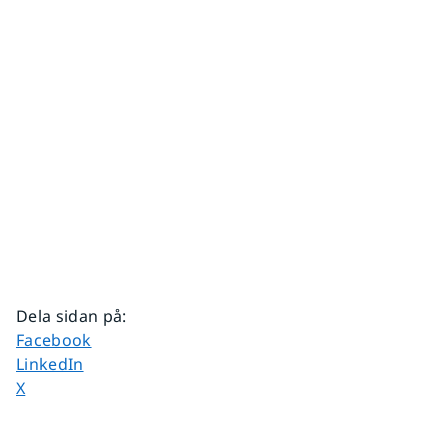
Dela sidan på
:
Dela sidan på
Facebook
Dela sidan på
LinkedIn
Dela sidan på
X