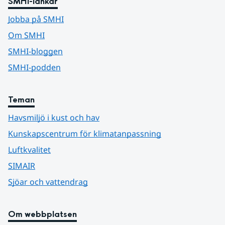
SMHI-länkar
Jobba på SMHI
Om SMHI
SMHI-bloggen
SMHI-podden
Teman
Havsmiljö i kust och hav
Kunskapscentrum för klimatanpassning
Luftkvalitet
SIMAIR
Sjöar och vattendrag
Om webbplatsen