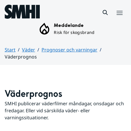
Hoppa till sidans innehåll
Meny
Meddelande
Risk för skogsbrand
Start
Väder
Prognoser och varningar
Väderprognos
Huvudinnehåll
Väderprognos
SMHI publicerar väderfilmer måndagar, onsdagar och 
fredagar. Eller vid särskilda väder- eller 
varningssituationer.