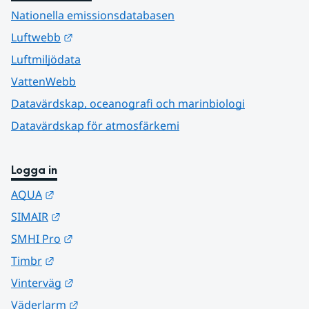
Nationella emissionsdatabasen
Länk till annan webbplats.
Luftwebb
Luftmiljödata
VattenWebb
Datavärdskap, oceanografi och marinbiologi
Datavärdskap för atmosfärkemi
Logga in
Länk till annan webbplats.
AQUA
Länk till annan webbplats.
SIMAIR
Länk till annan webbplats.
SMHI Pro
Länk till annan webbplats.
Timbr
Länk till annan webbplats.
Vinterväg
Länk till annan webbplats.
Väderlarm