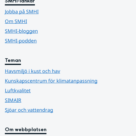
SMHI-länkar
Jobba på SMHI
Om SMHI
SMHI-bloggen
SMHI-podden
Teman
Havsmiljö i kust och hav
Kunskapscentrum för klimatanpassning
Luftkvalitet
SIMAIR
Sjöar och vattendrag
Om webbplatsen