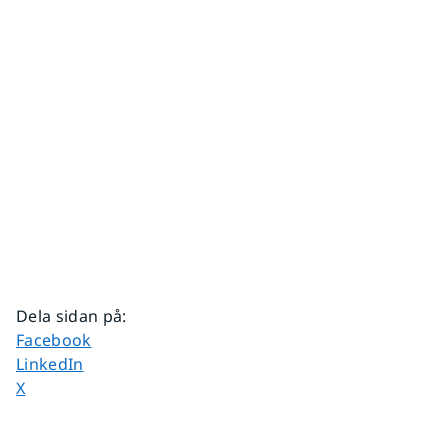
Dela sidan på
:
Dela sidan på
Facebook
Dela sidan på
LinkedIn
Dela sidan på
X