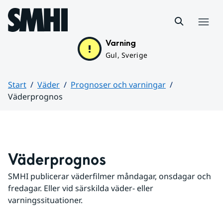
Hoppa till sidans innehåll
Meny
Varning
Gul, Sverige
Start
Väder
Prognoser och varningar
Väderprognos
Huvudinnehåll
Väderprognos
SMHI publicerar väderfilmer måndagar, onsdagar och 
fredagar. Eller vid särskilda väder- eller 
varningssituationer.