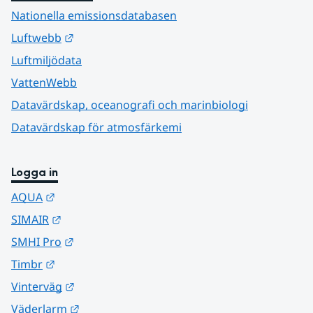
Nationella emissionsdatabasen
Länk till annan webbplats.
Luftwebb
Luftmiljödata
VattenWebb
Datavärdskap, oceanografi och marinbiologi
Datavärdskap för atmosfärkemi
Logga in
Länk till annan webbplats.
AQUA
Länk till annan webbplats.
SIMAIR
Länk till annan webbplats.
SMHI Pro
Länk till annan webbplats.
Timbr
Länk till annan webbplats.
Vinterväg
Länk till annan webbplats.
Väderlarm