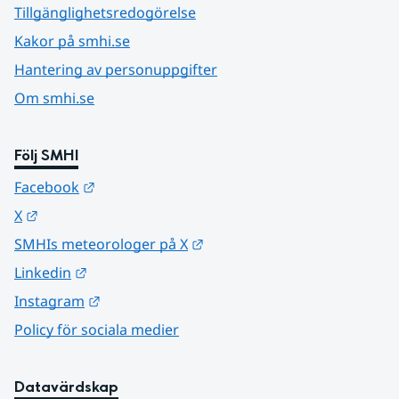
Tillgänglighetsredogörelse
Kakor på smhi.se
Hantering av personuppgifter
Om smhi.se
Följ SMHI
Länk till annan webbplats.
Facebook
Länk till annan webbplats.
X
Länk till annan webbplats.
SMHIs meteorologer på X
Länk till annan webbplats.
Linkedin
Länk till annan webbplats.
Instagram
Policy för sociala medier
Datavärdskap