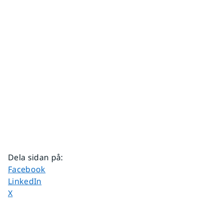
Dela sidan på
:
Dela sidan på
Facebook
Dela sidan på
LinkedIn
Dela sidan på
X