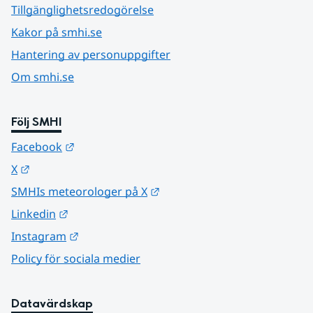
Tillgänglighetsredogörelse
Kakor på smhi.se
Hantering av personuppgifter
Om smhi.se
Följ SMHI
Länk till annan webbplats.
Facebook
Länk till annan webbplats.
X
Länk till annan webbplats.
SMHIs meteorologer på X
Länk till annan webbplats.
Linkedin
Länk till annan webbplats.
Instagram
Policy för sociala medier
Datavärdskap