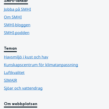
SMHI-länkar
Jobba på SMHI
Om SMHI
SMHI-bloggen
SMHI-podden
Teman
Havsmiljö i kust och hav
Kunskapscentrum för klimatanpassning
Luftkvalitet
SIMAIR
Sjöar och vattendrag
Om webbplatsen