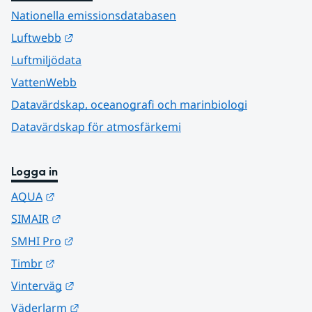
Nationella emissionsdatabasen
Länk till annan webbplats.
Luftwebb
Luftmiljödata
VattenWebb
Datavärdskap, oceanografi och marinbiologi
Datavärdskap för atmosfärkemi
Logga in
Länk till annan webbplats.
AQUA
Länk till annan webbplats.
SIMAIR
Länk till annan webbplats.
SMHI Pro
Länk till annan webbplats.
Timbr
Länk till annan webbplats.
Vinterväg
Länk till annan webbplats.
Väderlarm