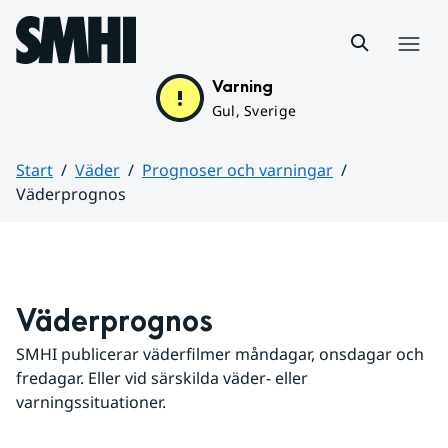
Hoppa till sidans innehåll
Meny
Varning
Gul, Sverige
Start
Väder
Prognoser och varningar
Väderprognos
Huvudinnehåll
Väderprognos
SMHI publicerar väderfilmer måndagar, onsdagar och 
fredagar. Eller vid särskilda väder- eller 
varningssituationer.