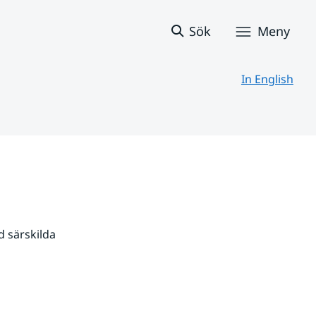
Sök
Meny
In English
 särskilda 