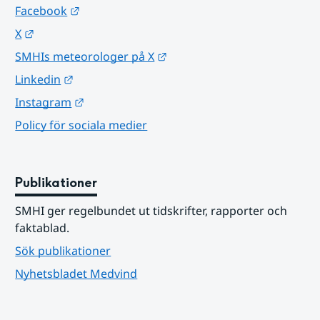
Länk till annan webbplats.
Facebook
Länk till annan webbplats.
X
Länk till annan webbplats.
SMHIs meteorologer på X
Länk till annan webbplats.
Linkedin
Länk till annan webbplats.
Instagram
Policy för sociala medier
Publikationer
SMHI ger regelbundet ut tidskrifter, rapporter och 
faktablad.
Sök publikationer
Nyhetsbladet Medvind