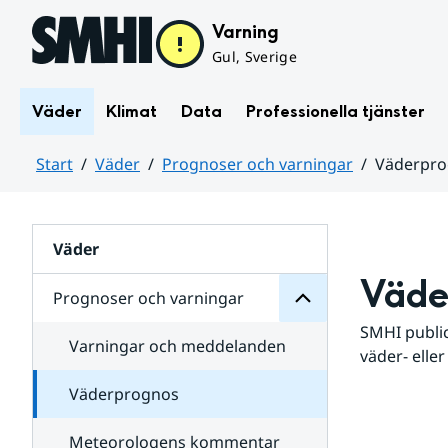
Hoppa till sidans innehåll
Varning
Gul, Sverige
Väder
Klimat
Data
Professionella tjänster
Start
Väder
Prognoser och varningar
Väderpr
varningar
och
Huvudinnehåll
Prognoser
för
Undersidor
Väder
Väde
Prognoser och varningar
SMHI public
Varningar och meddelanden
väder- eller
Väderprognos
Meteorologens kommentar