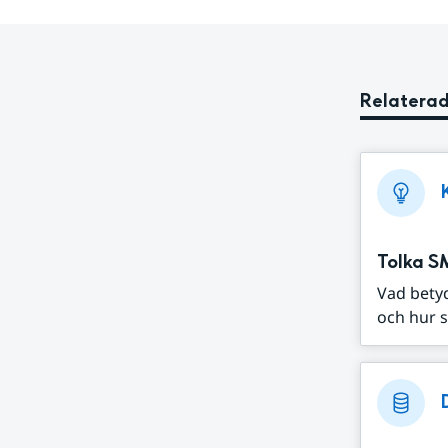
Relaterad
Tolka S
Vad bety
och hur s