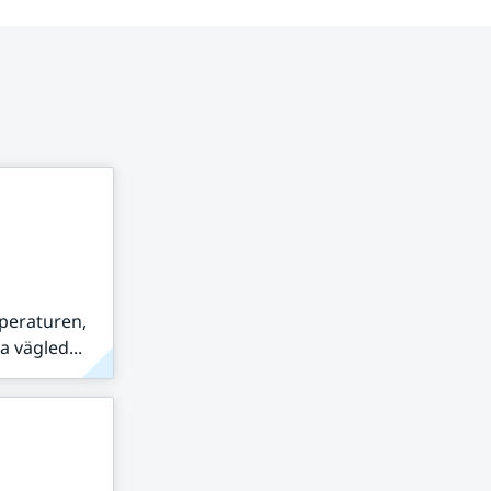
peraturen,
 vägled...