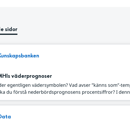
e sidor
Kunskapsbanken
MHIs väderprognoser
der egentligen vädersymbolen? Vad avser ”känns som”-tem
ka du förstå nederbördsprognosens procentsiffror? I denna
Data