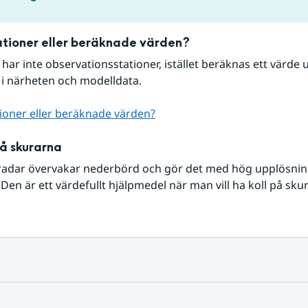
tioner eller beräknade värden?
r har inte observationsstationer, istället beräknas ett värde u
 i närheten och modelldata.
ioner eller beräknade värden?
på skurarna
radar övervakar nederbörd och gör det med hög upplösning 
Den är ett värdefullt hjälpmedel när man vill ha koll på sku