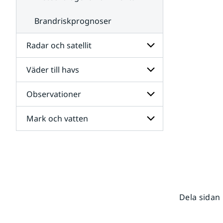
Brandriskprognoser
Radar och satellit
Väder till havs
Undersidor
för
Radar
Observationer
Undersidor
och
för
satellit
Väder
Mark och vatten
Undersidor
till
för
havs
Observationer
Undersidor
för
Mark
och
vatten
Dela sidan