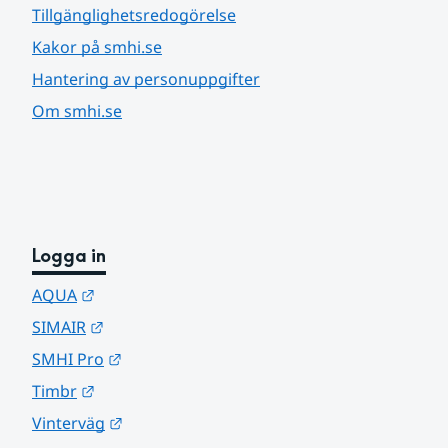
Tillgänglighetsredogörelse
Kakor på smhi.se
Hantering av personuppgifter
Om smhi.se
Logga in
Länk till annan webbplats.
AQUA
Länk till annan webbplats.
SIMAIR
Länk till annan webbplats.
SMHI Pro
Länk till annan webbplats.
Timbr
Länk till annan webbplats.
Vinterväg