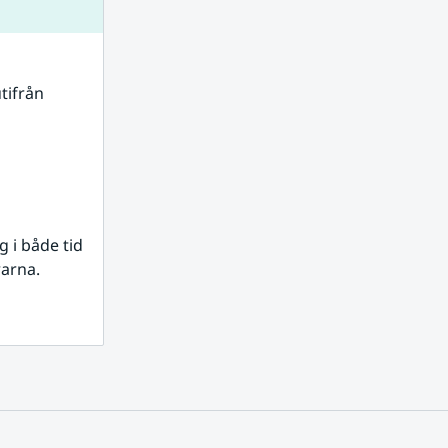
tifrån 
i både tid 
rarna.