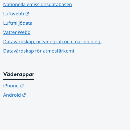
Nationella emissionsdatabasen
Länk till annan webbplats.
Luftwebb
Luftmiljödata
VattenWebb
Datavärdskap, oceanografi och marinbiologi
Datavärdskap för atmosfärkemi
Väderappar
Länk till annan webbplats.
iPhone
Länk till annan webbplats.
Android