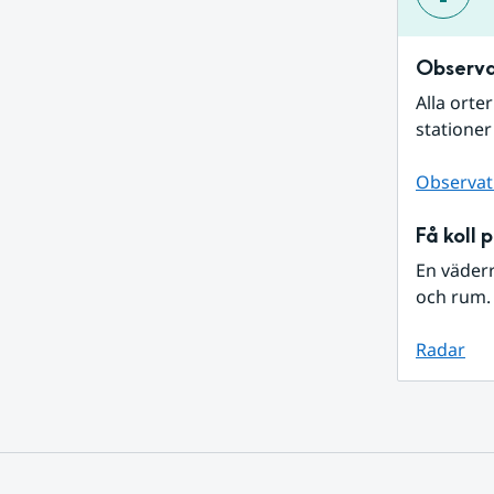
Observa
Alla orte
stationer
Observat
Få koll 
En väder
och rum. 
Radar