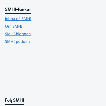
SMHI-länkar
Jobba på SMHI
Om SMHI
SMHI-bloggen
SMHI-podden
Följ SMHI