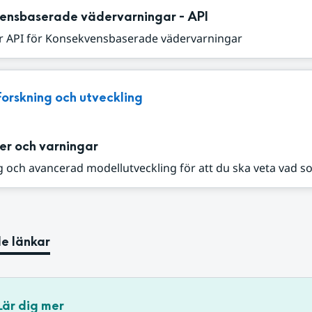
ensbaserade vädervarningar - API
r API för Konsekvensbaserade vädervarningar
Forskning och utveckling
er och varningar
 och avancerad modellutveckling för att du ska veta vad s
e länkar
Lär dig mer