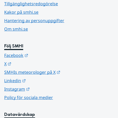
Tillgänglighetsredogörelse
Kakor på smhi.se
Hantering av personuppgifter
Om smhi.se
Följ SMHI
Länk till annan webbplats.
Facebook
Länk till annan webbplats.
X
Länk till annan webbplats.
SMHIs meteorologer på X
Länk till annan webbplats.
Linkedin
Länk till annan webbplats.
Instagram
Policy för sociala medier
Datavärdskap