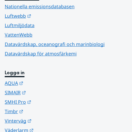
Nationella emissionsdatabasen
Länk till annan webbplats.
Luftwebb
Luftmiljödata
VattenWebb
Datavärdskap, oceanografi och marinbiologi
Datavärdskap för atmosfärkemi
Logga in
Länk till annan webbplats.
AQUA
Länk till annan webbplats.
SIMAIR
Länk till annan webbplats.
SMHI Pro
Länk till annan webbplats.
Timbr
Länk till annan webbplats.
Vinterväg
Länk till annan webbplats.
Väderlarm