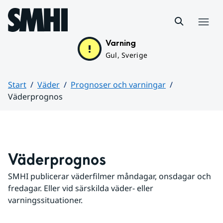
Hoppa till sidans innehåll
Meny
Varning
Gul, Sverige
Start
Väder
Prognoser och varningar
Väderprognos
Huvudinnehåll
Väderprognos
SMHI publicerar väderfilmer måndagar, onsdagar och 
fredagar. Eller vid särskilda väder- eller 
varningssituationer.