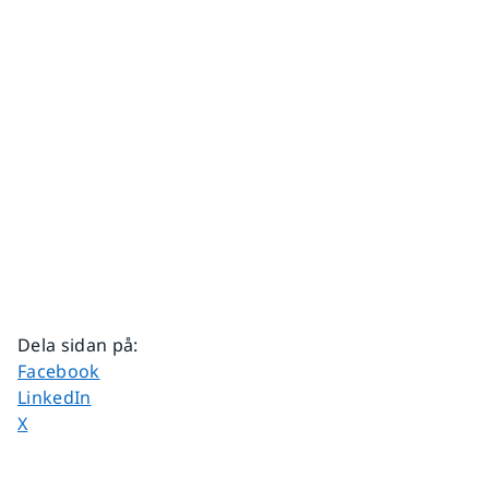
Dela sidan på
:
Dela sidan på
Facebook
Dela sidan på
LinkedIn
Dela sidan på
X