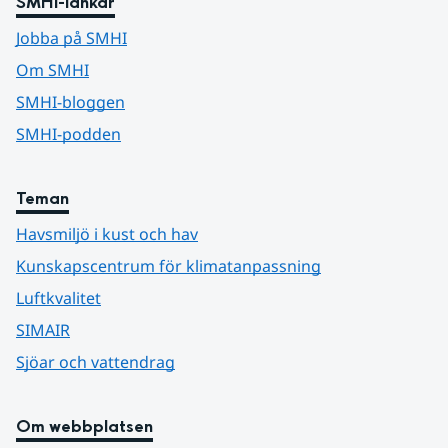
SMHI-länkar
Jobba på SMHI
Om SMHI
SMHI-bloggen
SMHI-podden
Teman
Havsmiljö i kust och hav
Kunskapscentrum för klimatanpassning
Luftkvalitet
SIMAIR
Sjöar och vattendrag
Om webbplatsen