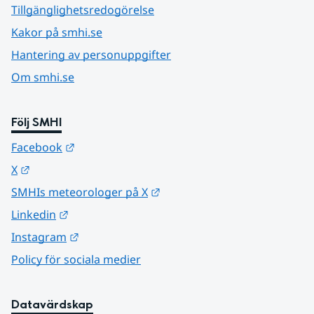
Tillgänglighetsredogörelse
Kakor på smhi.se
Hantering av personuppgifter
Om smhi.se
Följ SMHI
Länk till annan webbplats.
Facebook
Länk till annan webbplats.
X
Länk till annan webbplats.
SMHIs meteorologer på X
Länk till annan webbplats.
Linkedin
Länk till annan webbplats.
Instagram
Policy för sociala medier
Datavärdskap