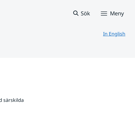
Sök
Meny
In English
 särskilda 