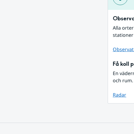
Observa
Alla orte
stationer
Observat
Få koll 
En väder
och rum. 
Radar