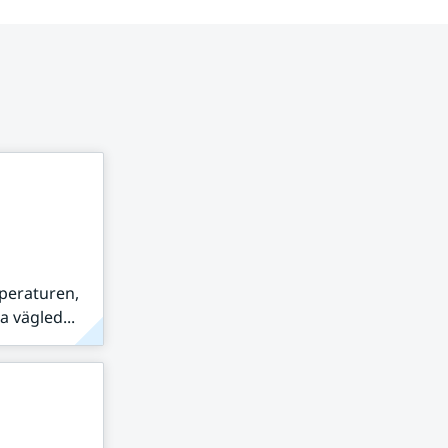
peraturen,
 vägled...