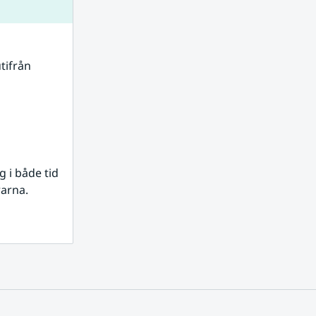
tifrån 
i både tid 
rarna.