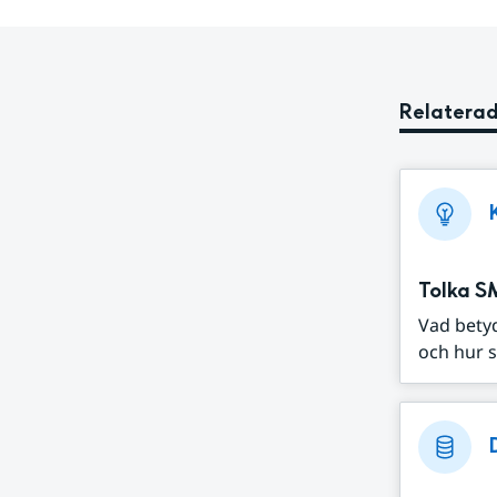
Relaterad
Tolka S
Vad bety
och hur s