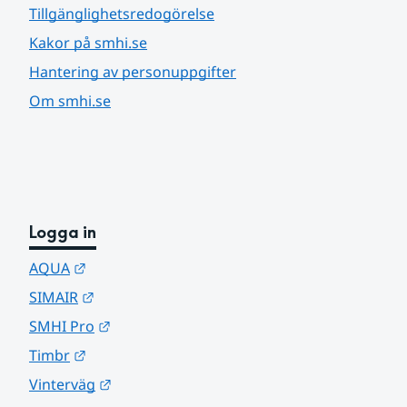
Tillgänglighetsredogörelse
Kakor på smhi.se
Hantering av personuppgifter
Om smhi.se
Logga in
Länk till annan webbplats.
AQUA
Länk till annan webbplats.
SIMAIR
Länk till annan webbplats.
SMHI Pro
Länk till annan webbplats.
Timbr
Länk till annan webbplats.
Vinterväg