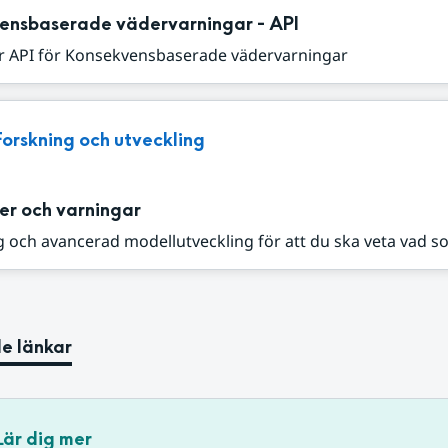
ensbaserade vädervarningar - API
r API för Konsekvensbaserade vädervarningar
Forskning och utveckling
er och varningar
 och avancerad modellutveckling för att du ska veta vad s
e länkar
Lär dig mer