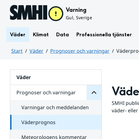
Hoppa till sidans innehåll
Varning
Gul, Sverige
Väder
Klimat
Data
Professionella tjänster
Start
Väder
Prognoser och varningar
Väderpr
varningar
och
Huvudinnehåll
Prognoser
för
Undersidor
Väder
Väde
Prognoser och varningar
SMHI public
Varningar och meddelanden
väder- eller
Väderprognos
Meteorologens kommentar