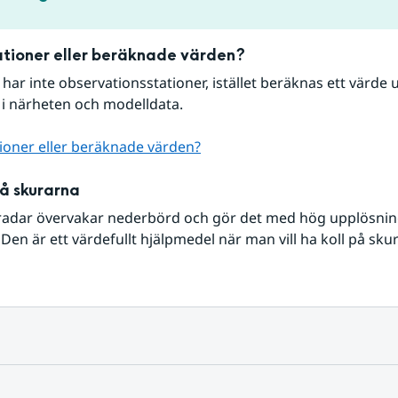
tioner eller beräknade värden?
r har inte observationsstationer, istället beräknas ett värde u
 i närheten och modelldata.
ioner eller beräknade värden?
på skurarna
radar övervakar nederbörd och gör det med hög upplösning 
Den är ett värdefullt hjälpmedel när man vill ha koll på sku