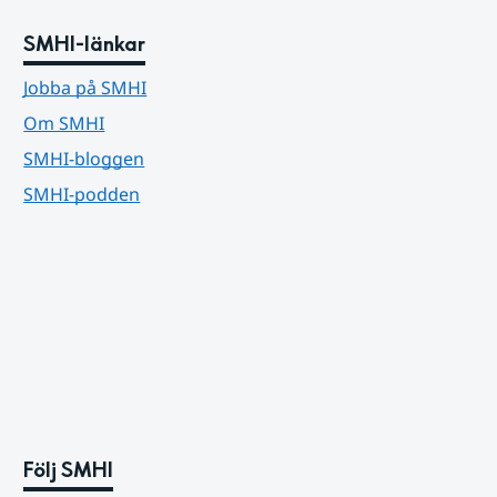
SMHI-länkar
Jobba på SMHI
Om SMHI
SMHI-bloggen
SMHI-podden
Följ SMHI