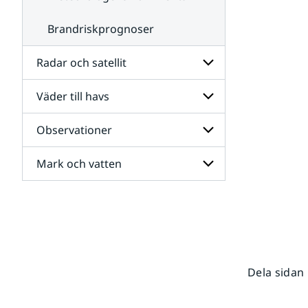
Brandriskprognoser
Radar och satellit
Väder till havs
Undersidor
för
Radar
Observationer
Undersidor
och
för
satellit
Väder
Mark och vatten
Undersidor
till
för
havs
Observationer
Undersidor
för
Mark
och
vatten
Dela sidan