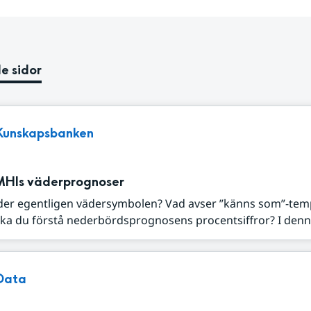
e sidor
Kunskapsbanken
MHIs väderprognoser
der egentligen vädersymbolen? Vad avser ”känns som”-tem
ka du förstå nederbördsprognosens procentsiffror? I denna
Data