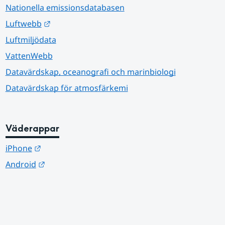
Nationella emissionsdatabasen
Länk till annan webbplats.
Luftwebb
Luftmiljödata
VattenWebb
Datavärdskap, oceanografi och marinbiologi
Datavärdskap för atmosfärkemi
Väderappar
Länk till annan webbplats.
iPhone
Länk till annan webbplats.
Android