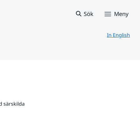
Sök
Meny
In English
 särskilda 