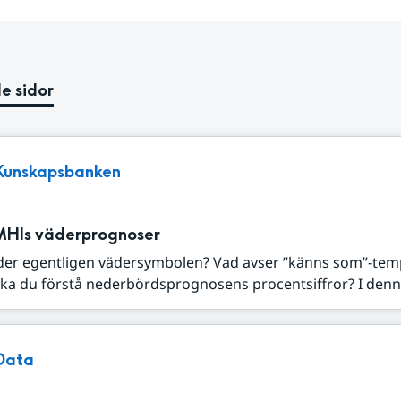
e sidor
Kunskapsbanken
MHIs väderprognoser
der egentligen vädersymbolen? Vad avser ”känns som”-tem
ka du förstå nederbördsprognosens procentsiffror? I denna
Data