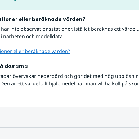
tioner eller beräknade värden?
r har inte observationsstationer, istället beräknas ett värde u
 i närheten och modelldata.
ioner eller beräknade värden?
på skurarna
radar övervakar nederbörd och gör det med hög upplösning 
Den är ett värdefullt hjälpmedel när man vill ha koll på sku