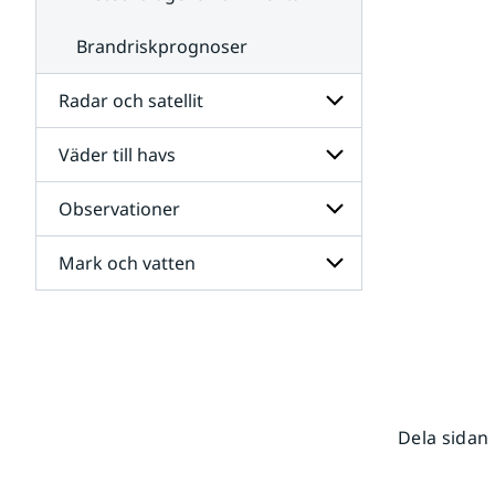
Brandriskprognoser
Radar och satellit
Väder till havs
Undersidor
för
Radar
Observationer
Undersidor
och
för
satellit
Väder
Mark och vatten
Undersidor
till
för
havs
Observationer
Undersidor
för
Mark
och
vatten
Dela sidan