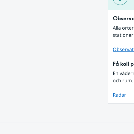
Observa
Alla orte
stationer
Observat
Få koll 
En väder
och rum. 
Radar