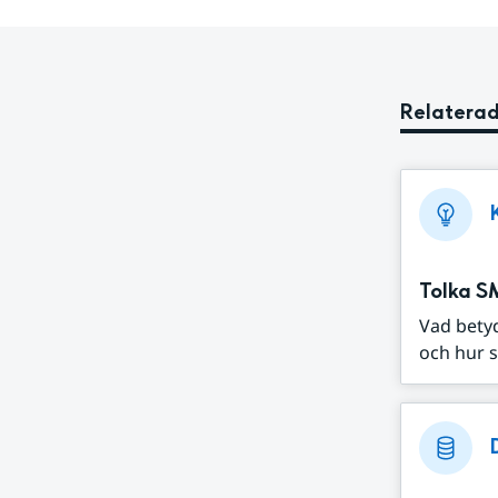
Relaterad
Tolka S
Vad bety
och hur s