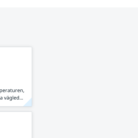
peraturen,
 vägled...