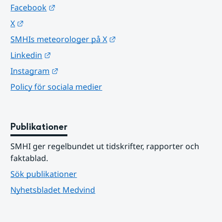
Länk till annan webbplats.
Facebook
Länk till annan webbplats.
X
Länk till annan webbplats.
SMHIs meteorologer på X
Länk till annan webbplats.
Linkedin
Länk till annan webbplats.
Instagram
Policy för sociala medier
Publikationer
SMHI ger regelbundet ut tidskrifter, rapporter och 
faktablad.
Sök publikationer
Nyhetsbladet Medvind