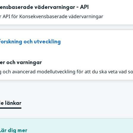
ensbaserade vädervarningar - API
r API för Konsekvensbaserade vädervarningar
Forskning och utveckling
er och varningar
 och avancerad modellutveckling för att du ska veta vad s
e länkar
Lär dig mer