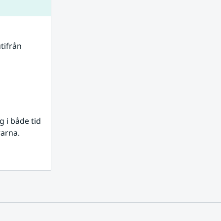
tifrån 
i både tid 
rarna.