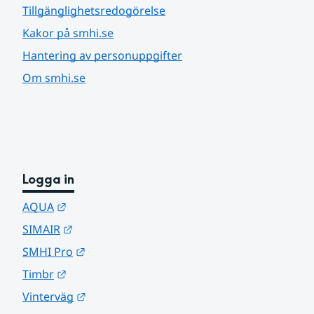
Tillgänglighetsredogörelse
Kakor på smhi.se
Hantering av personuppgifter
Om smhi.se
Logga in
Länk till annan webbplats.
AQUA
Länk till annan webbplats.
SIMAIR
Länk till annan webbplats.
SMHI Pro
Länk till annan webbplats.
Timbr
Länk till annan webbplats.
Vinterväg