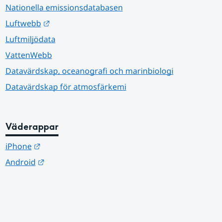
Nationella emissionsdatabasen
Länk till annan webbplats.
Luftwebb
Luftmiljödata
VattenWebb
Datavärdskap, oceanografi och marinbiologi
Datavärdskap för atmosfärkemi
Väderappar
Länk till annan webbplats.
iPhone
Länk till annan webbplats.
Android