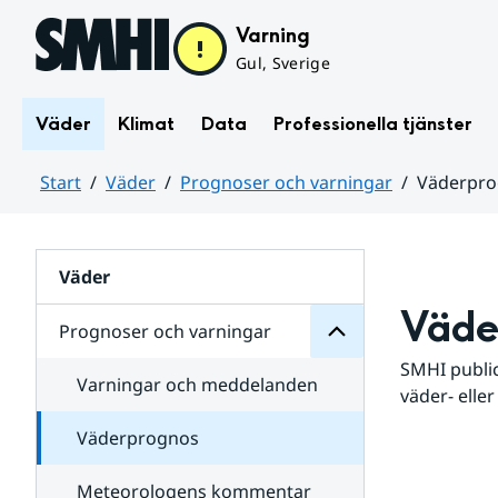
Hoppa till sidans innehåll
Varning
Gul, Sverige
Väder
Klimat
Data
Professionella tjänster
Start
Väder
Prognoser och varningar
Väderpr
varningar
och
Huvudinnehåll
Prognoser
för
Undersidor
Väder
Väde
Prognoser och varningar
SMHI public
Varningar och meddelanden
väder- eller
Väderprognos
Meteorologens kommentar