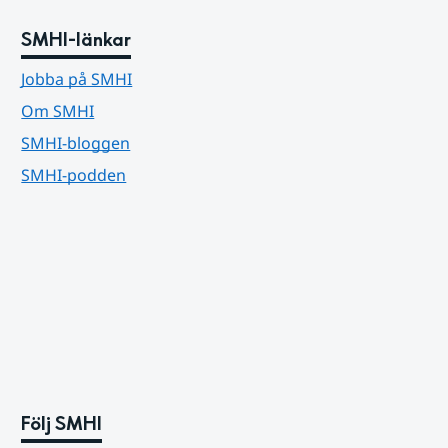
SMHI-länkar
Jobba på SMHI
Om SMHI
SMHI-bloggen
SMHI-podden
Följ SMHI