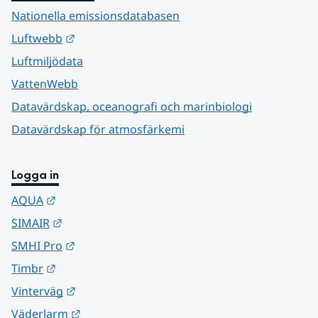
Nationella emissionsdatabasen
Länk till annan webbplats.
Luftwebb
Luftmiljödata
VattenWebb
Datavärdskap, oceanografi och marinbiologi
Datavärdskap för atmosfärkemi
Logga in
Länk till annan webbplats.
AQUA
Länk till annan webbplats.
SIMAIR
Länk till annan webbplats.
SMHI Pro
Länk till annan webbplats.
Timbr
Länk till annan webbplats.
Vinterväg
Länk till annan webbplats.
Väderlarm