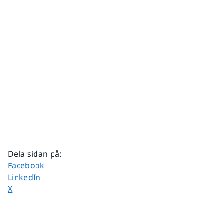
Dela sidan på
:
Dela sidan på
Facebook
Dela sidan på
LinkedIn
Dela sidan på
X