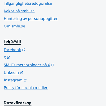
Tillgänglighetsredogörelse
Kakor på smhi.se
Hantering av personuppgifter
Om smhi.se
Följ SMHI
Länk till annan webbplats.
Facebook
Länk till annan webbplats.
X
Länk till annan webbplats.
SMHIs meteorologer på X
Länk till annan webbplats.
Linkedin
Länk till annan webbplats.
Instagram
Policy för sociala medier
Datavärdskap