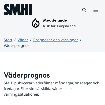
Hoppa till sidans innehåll
Meny
Meddelande
Risk för skogsbrand
Start
Väder
Prognoser och varningar
Väderprognos
Huvudinnehåll
Väderprognos
SMHI publicerar väderfilmer måndagar, onsdagar och 
fredagar. Eller vid särskilda väder- eller 
varningssituationer.