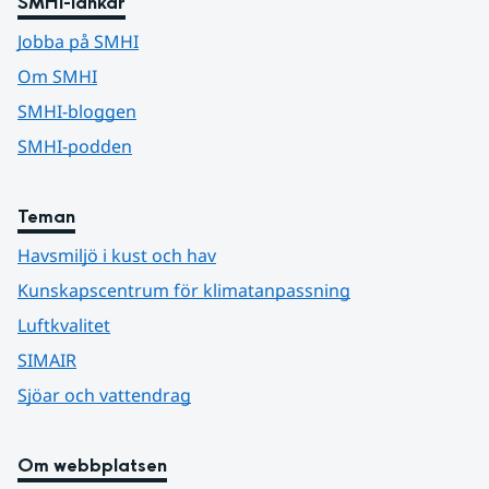
SMHI-länkar
Jobba på SMHI
Om SMHI
SMHI-bloggen
SMHI-podden
Teman
Havsmiljö i kust och hav
Kunskapscentrum för klimatanpassning
Luftkvalitet
SIMAIR
Sjöar och vattendrag
Om webbplatsen