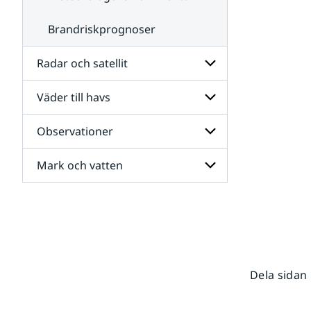
Brandriskprognoser
Radar och satellit
Väder till havs
Undersidor
för
Radar
Observationer
Undersidor
och
för
satellit
Väder
Mark och vatten
Undersidor
till
för
havs
Observationer
Undersidor
för
Mark
och
vatten
Dela sidan