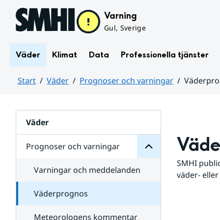
Hoppa till sidans innehåll
Varning
Gul, Sverige
Väder
Klimat
Data
Professionella tjänster
Start
Väder
Prognoser och varningar
Väderpr
varningar
och
Huvudinnehåll
Prognoser
för
Undersidor
Väder
Väde
Prognoser och varningar
SMHI public
Varningar och meddelanden
väder- eller
Väderprognos
Meteorologens kommentar