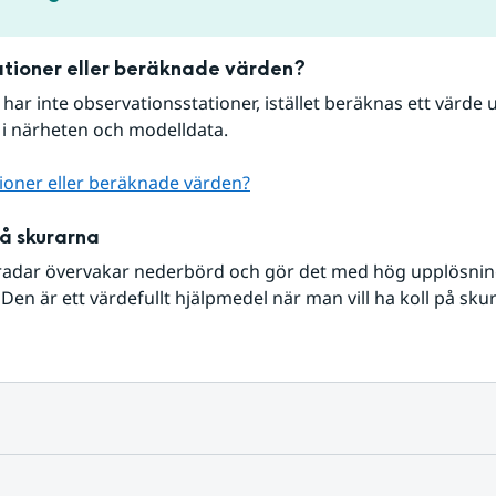
tioner eller beräknade värden?
r har inte observationsstationer, istället beräknas ett värde u
 i närheten och modelldata.
ioner eller beräknade värden?
på skurarna
radar övervakar nederbörd och gör det med hög upplösning 
Den är ett värdefullt hjälpmedel när man vill ha koll på sku