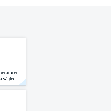
peraturen,
 vägled...