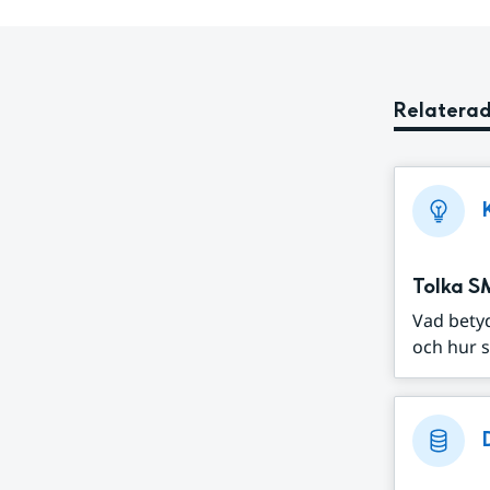
Relaterad
Tolka S
Vad bety
och hur s