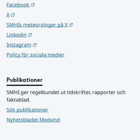
Länk till annan webbplats.
Facebook
Länk till annan webbplats.
X
Länk till annan webbplats.
SMHIs meteorologer på X
Länk till annan webbplats.
Linkedin
Länk till annan webbplats.
Instagram
Policy för sociala medier
Publikationer
SMHI ger regelbundet ut tidskrifter, rapporter och 
faktablad.
Sök publikationer
Nyhetsbladet Medvind