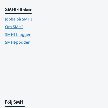
SMHI-länkar
Jobba på SMHI
Om SMHI
SMHI-bloggen
SMHI-podden
Följ SMHI