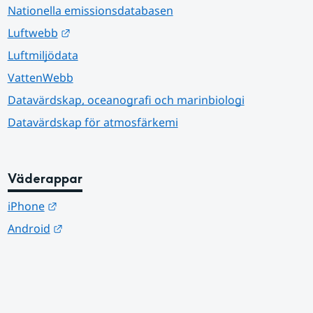
Nationella emissionsdatabasen
Länk till annan webbplats.
Luftwebb
Luftmiljödata
VattenWebb
Datavärdskap, oceanografi och marinbiologi
Datavärdskap för atmosfärkemi
Väderappar
Länk till annan webbplats.
iPhone
Länk till annan webbplats.
Android