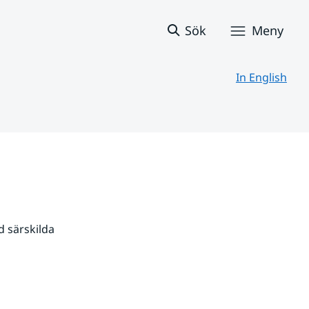
Sök
Meny
In English
 särskilda 