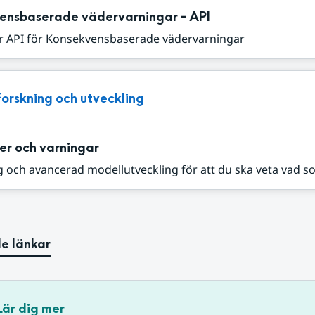
ensbaserade vädervarningar - API
r API för Konsekvensbaserade vädervarningar
Forskning och utveckling
er och varningar
 och avancerad modellutveckling för att du ska veta vad s
e länkar
Lär dig mer