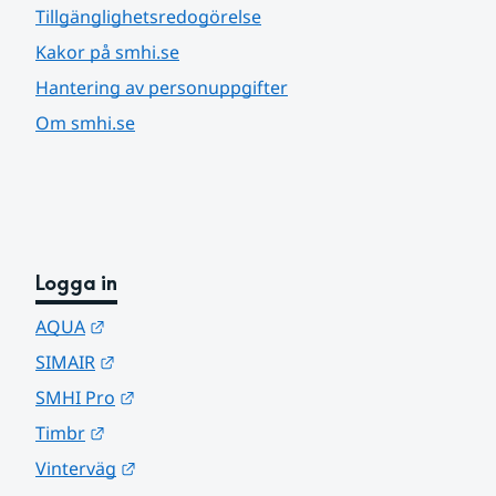
Tillgänglighetsredogörelse
Kakor på smhi.se
Hantering av personuppgifter
Om smhi.se
Logga in
Länk till annan webbplats.
AQUA
Länk till annan webbplats.
SIMAIR
Länk till annan webbplats.
SMHI Pro
Länk till annan webbplats.
Timbr
Länk till annan webbplats.
Vinterväg