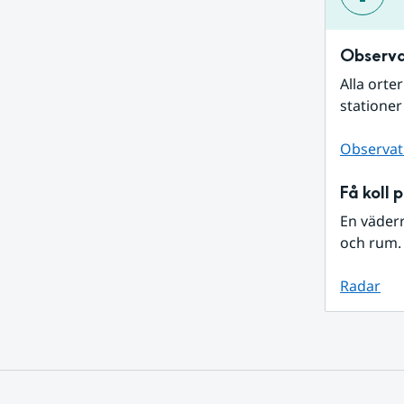
Observa
Alla orte
stationer
Observat
Få koll 
En väder
och rum. 
Radar