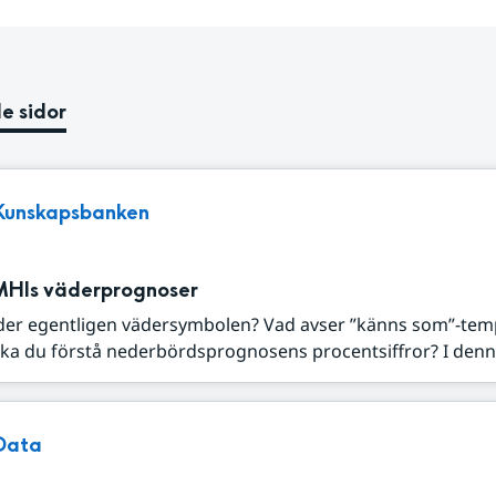
e sidor
Kunskapsbanken
MHIs väderprognoser
der egentligen vädersymbolen? Vad avser ”känns som”-tem
ka du förstå nederbördsprognosens procentsiffror? I denna
Data