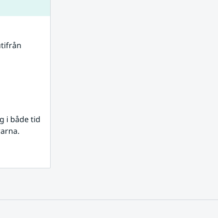
tifrån 
i både tid 
rarna.