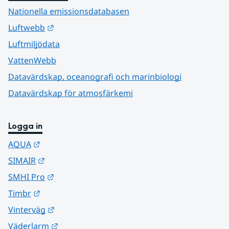
Nationella emissionsdatabasen
Länk till annan webbplats.
Luftwebb
Luftmiljödata
VattenWebb
Datavärdskap, oceanografi och marinbiologi
Datavärdskap för atmosfärkemi
Logga in
Länk till annan webbplats.
AQUA
Länk till annan webbplats.
SIMAIR
Länk till annan webbplats.
SMHI Pro
Länk till annan webbplats.
Timbr
Länk till annan webbplats.
Vinterväg
Länk till annan webbplats.
Väderlarm