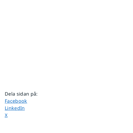
Dela sidan på
:
Dela sidan på
Facebook
Dela sidan på
LinkedIn
Dela sidan på
X