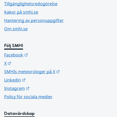
Tillgänglighetsredogörelse
Kakor på smhi.se
Hantering av personuppgifter
Om smhi.se
Följ SMHI
Länk till annan webbplats.
Facebook
Länk till annan webbplats.
X
Länk till annan webbplats.
SMHIs meteorologer på X
Länk till annan webbplats.
Linkedin
Länk till annan webbplats.
Instagram
Policy för sociala medier
Datavärdskap