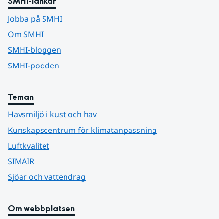
SMHI-länkar
Jobba på SMHI
Om SMHI
SMHI-bloggen
SMHI-podden
Teman
Havsmiljö i kust och hav
Kunskapscentrum för klimatanpassning
Luftkvalitet
SIMAIR
Sjöar och vattendrag
Om webbplatsen