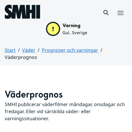
Hoppa till sidans innehåll
Meny
Varning
Gul, Sverige
Start
Väder
Prognoser och varningar
Väderprognos
Huvudinnehåll
Väderprognos
SMHI publicerar väderfilmer måndagar, onsdagar och 
fredagar. Eller vid särskilda väder- eller 
varningssituationer.