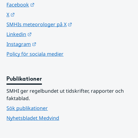
Länk till annan webbplats.
Facebook
Länk till annan webbplats.
X
Länk till annan webbplats.
SMHIs meteorologer på X
Länk till annan webbplats.
Linkedin
Länk till annan webbplats.
Instagram
Policy för sociala medier
Publikationer
SMHI ger regelbundet ut tidskrifter, rapporter och 
faktablad.
Sök publikationer
Nyhetsbladet Medvind