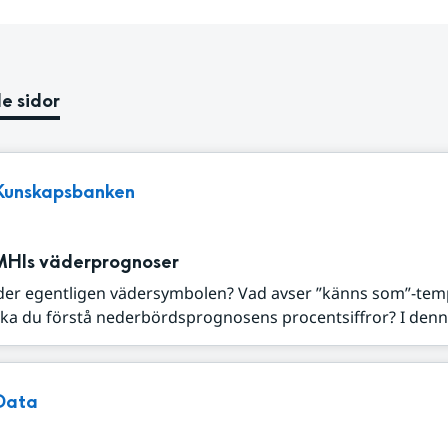
e sidor
Kunskapsbanken
MHIs väderprognoser
der egentligen vädersymbolen? Vad avser ”känns som”-tem
ka du förstå nederbördsprognosens procentsiffror? I denna
Data