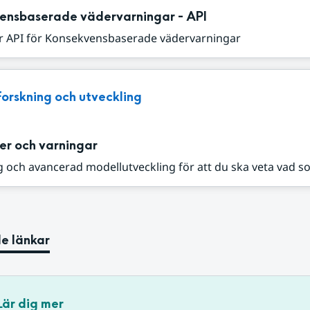
ensbaserade vädervarningar - API
r API för Konsekvensbaserade vädervarningar
Forskning och utveckling
er och varningar
 och avancerad modellutveckling för att du ska veta vad s
e länkar
Lär dig mer