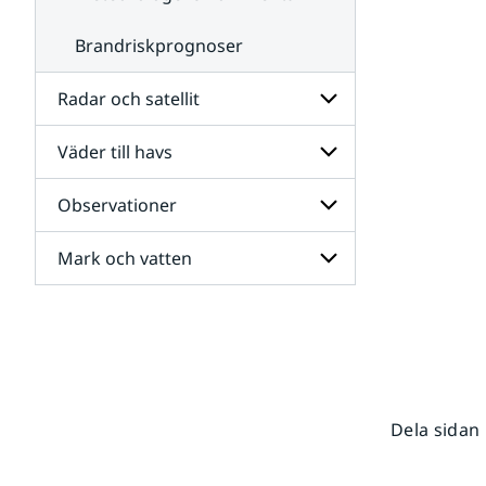
Brandriskprognoser
Radar och satellit
Väder till havs
Undersidor
för
Radar
Observationer
Undersidor
och
för
satellit
Väder
Mark och vatten
Undersidor
till
för
havs
Observationer
Undersidor
för
Mark
och
vatten
Dela sidan