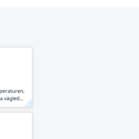
peraturen,
 vägled...