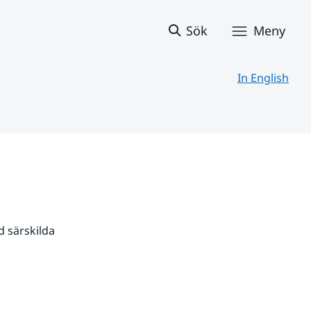
Sök
Meny
In English
 särskilda 