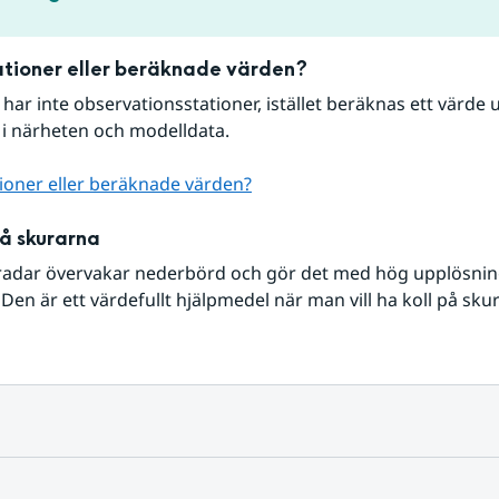
tioner eller beräknade värden?
r har inte observationsstationer, istället beräknas ett värde u
 i närheten och modelldata.
ioner eller beräknade värden?
på skurarna
radar övervakar nederbörd och gör det med hög upplösning 
Den är ett värdefullt hjälpmedel när man vill ha koll på sku