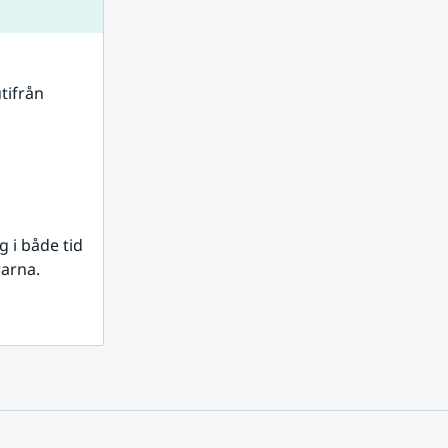
tifrån 
i både tid 
rarna.