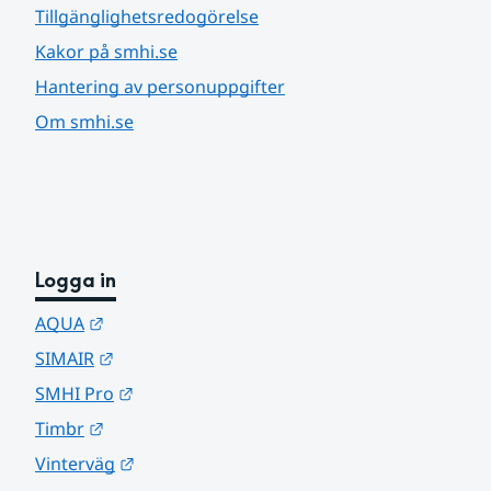
Tillgänglighetsredogörelse
Kakor på smhi.se
Hantering av personuppgifter
Om smhi.se
Logga in
Länk till annan webbplats.
AQUA
Länk till annan webbplats.
SIMAIR
Länk till annan webbplats.
SMHI Pro
Länk till annan webbplats.
Timbr
Länk till annan webbplats.
Vinterväg