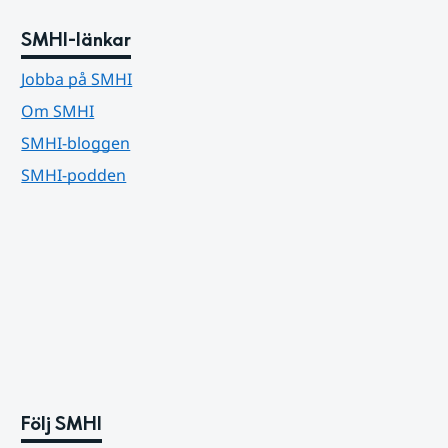
SMHI-länkar
Jobba på SMHI
Om SMHI
SMHI-bloggen
SMHI-podden
Följ SMHI