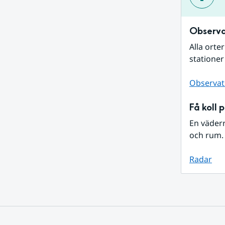
Observa
Alla orte
stationer
Observat
Få koll 
En väder
och rum. 
Radar