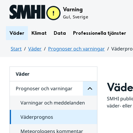
Hoppa till sidans innehåll
Varning
Gul, Sverige
Väder
Klimat
Data
Professionella tjänster
Start
Väder
Prognoser och varningar
Väderpr
varningar
och
Huvudinnehåll
Prognoser
för
Undersidor
Väder
Väde
Prognoser och varningar
SMHI public
Varningar och meddelanden
väder- eller
Väderprognos
Meteorologens kommentar