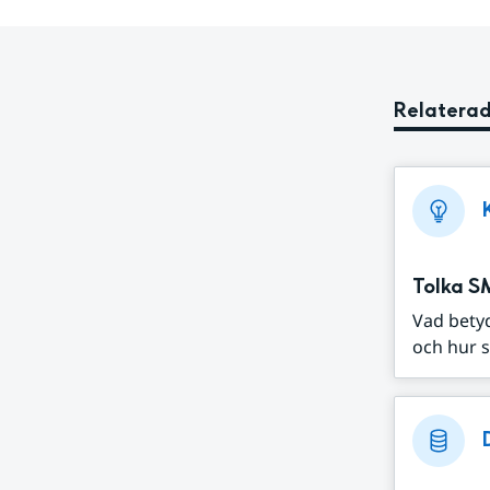
Relaterad
Tolka S
Vad bety
och hur s