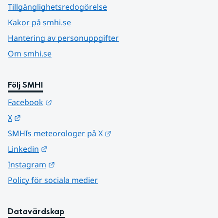
Tillgänglighetsredogörelse
Kakor på smhi.se
Hantering av personuppgifter
Om smhi.se
Följ SMHI
Länk till annan webbplats.
Facebook
Länk till annan webbplats.
X
Länk till annan webbplats.
SMHIs meteorologer på X
Länk till annan webbplats.
Linkedin
Länk till annan webbplats.
Instagram
Policy för sociala medier
Datavärdskap