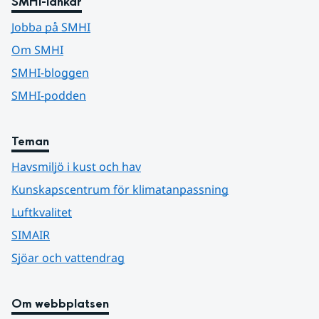
SMHI-länkar
Jobba på SMHI
Om SMHI
SMHI-bloggen
SMHI-podden
Teman
Havsmiljö i kust och hav
Kunskapscentrum för klimatanpassning
Luftkvalitet
SIMAIR
Sjöar och vattendrag
Om webbplatsen