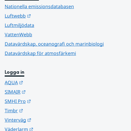
Nationella emissionsdatabasen
Länk till annan webbplats.
Luftwebb
Luftmiljödata
VattenWebb
Datavärdskap, oceanografi och marinbiologi
Datavärdskap för atmosfärkemi
Logga in
Länk till annan webbplats.
AQUA
Länk till annan webbplats.
SIMAIR
Länk till annan webbplats.
SMHI Pro
Länk till annan webbplats.
Timbr
Länk till annan webbplats.
Vinterväg
Länk till annan webbplats.
Väderlarm