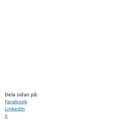
Dela sidan på
:
Dela sidan på
Facebook
Dela sidan på
LinkedIn
Dela sidan på
X