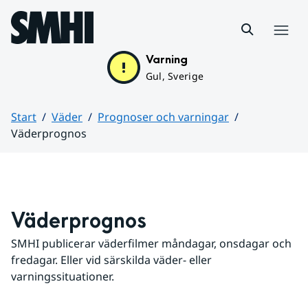
Hoppa till sidans innehåll
Meny
Varning
Gul, Sverige
Start
Väder
Prognoser och varningar
Väderprognos
Huvudinnehåll
Väderprognos
SMHI publicerar väderfilmer måndagar, onsdagar och 
fredagar. Eller vid särskilda väder- eller 
varningssituationer.