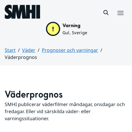
Hoppa till sidans innehåll
Meny
Varning
Gul, Sverige
Start
Väder
Prognoser och varningar
Väderprognos
Huvudinnehåll
Väderprognos
SMHI publicerar väderfilmer måndagar, onsdagar och 
fredagar. Eller vid särskilda väder- eller 
varningssituationer.