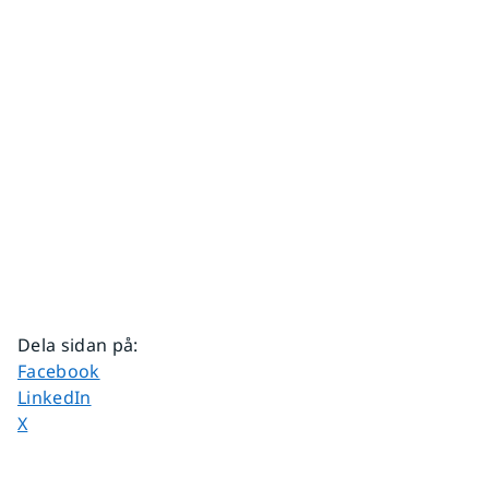
Dela sidan på
:
Dela sidan på
Facebook
Dela sidan på
LinkedIn
Dela sidan på
X