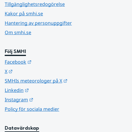
Tillgänglighetsredogörelse
Kakor på smhi.se
Hantering av personuppgifter
Om smhi.se
Följ SMHI
Länk till annan webbplats.
Facebook
Länk till annan webbplats.
X
Länk till annan webbplats.
SMHIs meteorologer på X
Länk till annan webbplats.
Linkedin
Länk till annan webbplats.
Instagram
Policy för sociala medier
Datavärdskap