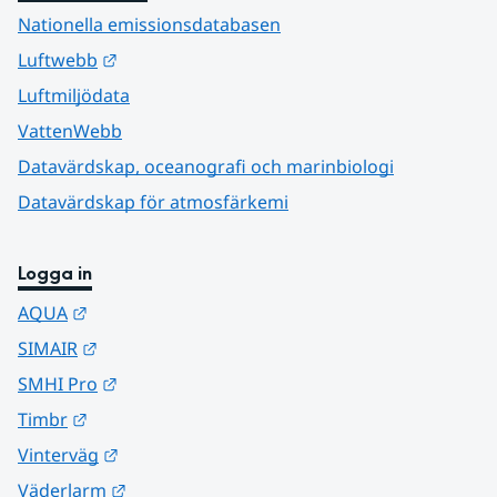
Nationella emissionsdatabasen
Länk till annan webbplats.
Luftwebb
Luftmiljödata
VattenWebb
Datavärdskap, oceanografi och marinbiologi
Datavärdskap för atmosfärkemi
Logga in
Länk till annan webbplats.
AQUA
Länk till annan webbplats.
SIMAIR
Länk till annan webbplats.
SMHI Pro
Länk till annan webbplats.
Timbr
Länk till annan webbplats.
Vinterväg
Länk till annan webbplats.
Väderlarm