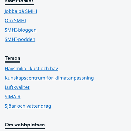
SMHI-länkar
Jobba på SMHI
Om SMHI
SMHI-bloggen
SMHI-podden
Teman
Havsmiljö i kust och hav
Kunskapscentrum för klimatanpassning
Luftkvalitet
SIMAIR
Sjöar och vattendrag
Om webbplatsen