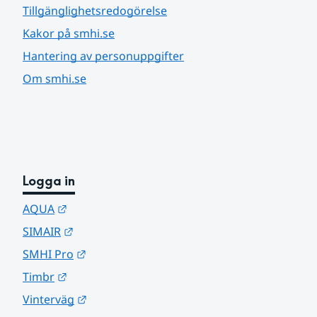
Tillgänglighetsredogörelse
Kakor på smhi.se
Hantering av personuppgifter
Om smhi.se
Logga in
Länk till annan webbplats.
AQUA
Länk till annan webbplats.
SIMAIR
Länk till annan webbplats.
SMHI Pro
Länk till annan webbplats.
Timbr
Länk till annan webbplats.
Vinterväg