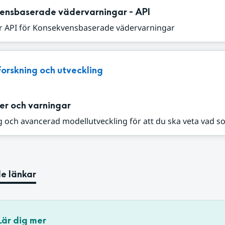
ensbaserade vädervarningar - API
r API för Konsekvensbaserade vädervarningar
Forskning och utveckling
er och varningar
 och avancerad modellutveckling för att du ska veta vad s
e länkar
Lär dig mer