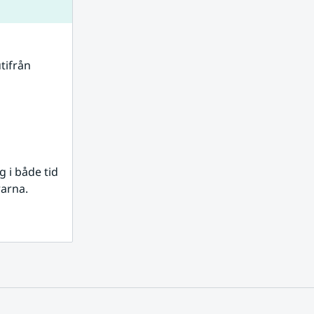
tifrån 
i både tid 
rarna.