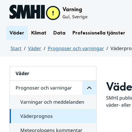
Hoppa till sidans innehåll
Varning
Gul, Sverige
Väder
Klimat
Data
Professionella tjänster
Start
Väder
Prognoser och varningar
Väderpr
varningar
och
Huvudinnehåll
Prognoser
för
Undersidor
Väder
Väde
Prognoser och varningar
SMHI public
Varningar och meddelanden
väder- eller
Väderprognos
Meteorologens kommentar