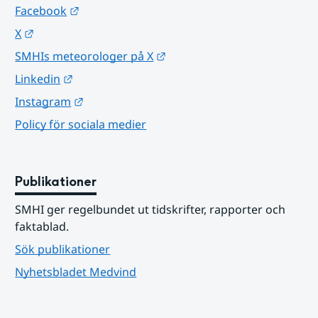
Länk till annan webbplats.
Facebook
Länk till annan webbplats.
X
Länk till annan webbplats.
SMHIs meteorologer på X
Länk till annan webbplats.
Linkedin
Länk till annan webbplats.
Instagram
Policy för sociala medier
Publikationer
SMHI ger regelbundet ut tidskrifter, rapporter och 
faktablad.
Sök publikationer
Nyhetsbladet Medvind