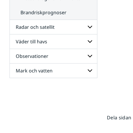
Brandriskprognoser
Radar och satellit
Väder till havs
Undersidor
för
Radar
Observationer
Undersidor
och
för
satellit
Väder
Mark och vatten
Undersidor
till
för
havs
Observationer
Undersidor
för
Mark
och
vatten
Dela sidan