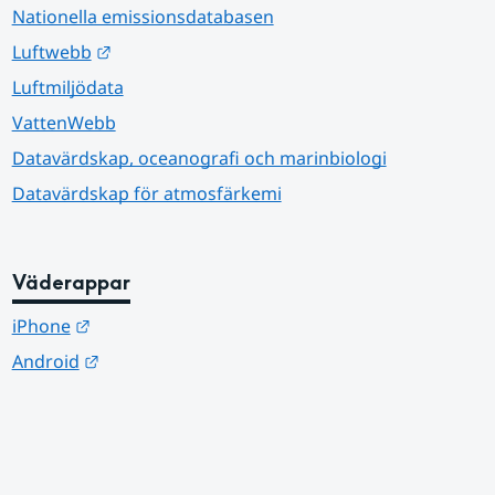
Nationella emissionsdatabasen
Länk till annan webbplats.
Luftwebb
Luftmiljödata
VattenWebb
Datavärdskap, oceanografi och marinbiologi
Datavärdskap för atmosfärkemi
Väderappar
Länk till annan webbplats.
iPhone
Länk till annan webbplats.
Android