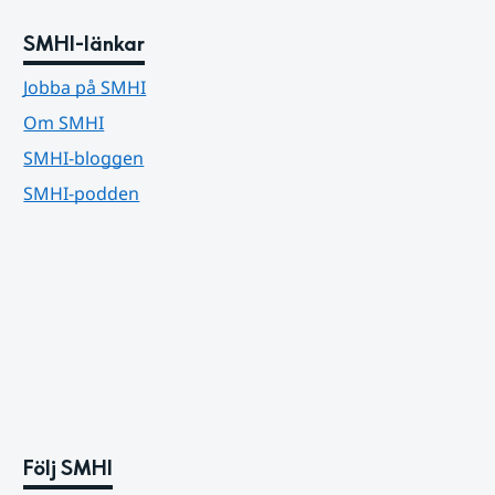
SMHI-länkar
Jobba på SMHI
Om SMHI
SMHI-bloggen
SMHI-podden
Följ SMHI