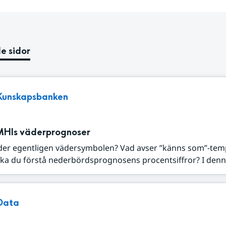
e sidor
Kunskapsbanken
MHIs väderprognoser
der egentligen vädersymbolen? Vad avser ”känns som”-tem
ka du förstå nederbördsprognosens procentsiffror? I denna
Data