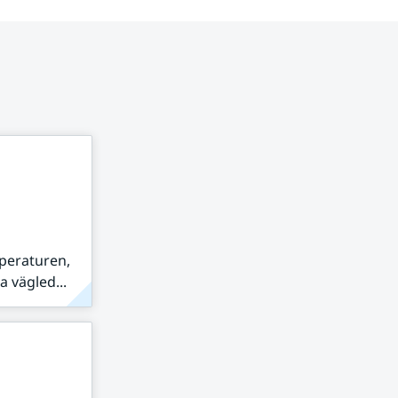
peraturen,
 vägled...