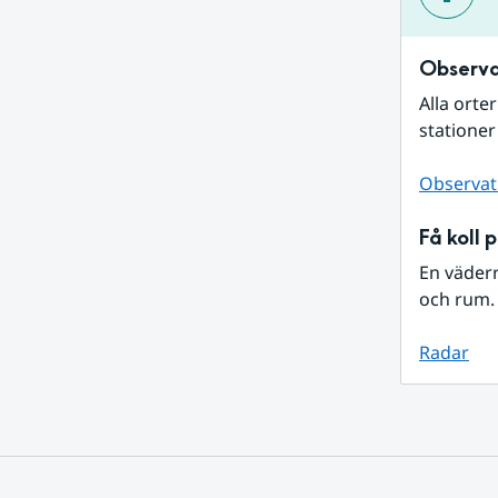
Observa
Alla orte
stationer
Observat
Få koll 
En väder
och rum. 
Radar