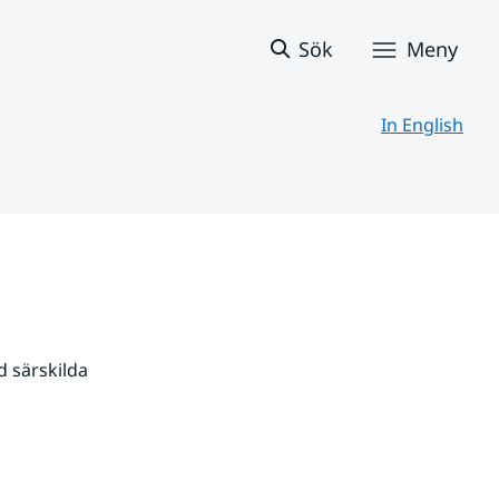
Sök
Meny
In English
 särskilda 