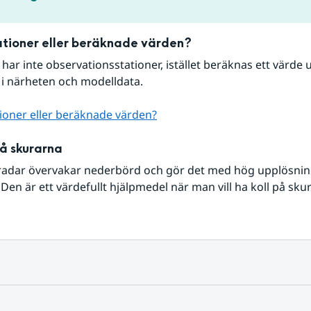
tioner eller beräknade värden?
r har inte observationsstationer, istället beräknas ett värde u
 i närheten och modelldata.
ioner eller beräknade värden?
på skurarna
radar övervakar nederbörd och gör det med hög upplösning 
Den är ett värdefullt hjälpmedel när man vill ha koll på sku