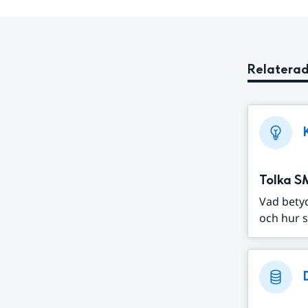
Relaterad
Tolka S
Vad bety
och hur s