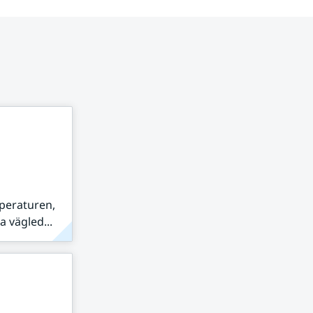
peraturen,
 vägled...