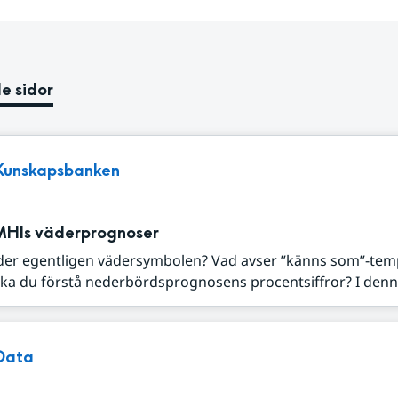
e sidor
Kunskapsbanken
MHIs väderprognoser
der egentligen vädersymbolen? Vad avser ”känns som”-tem
ka du förstå nederbördsprognosens procentsiffror? I denna
Data