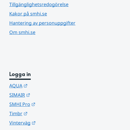
Tillgänglighetsredogörelse
Kakor på smhi.se
Hantering av personuppgifter
Om smhi.se
Logga in
Länk till annan webbplats.
AQUA
Länk till annan webbplats.
SIMAIR
Länk till annan webbplats.
SMHI Pro
Länk till annan webbplats.
Timbr
Länk till annan webbplats.
Vinterväg