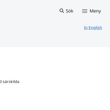
Sök
Meny
In English
 särskilda 