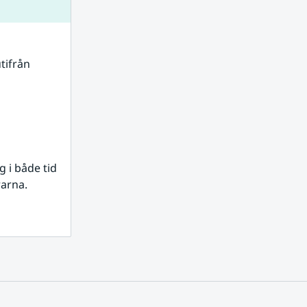
tifrån 
i både tid 
rarna.