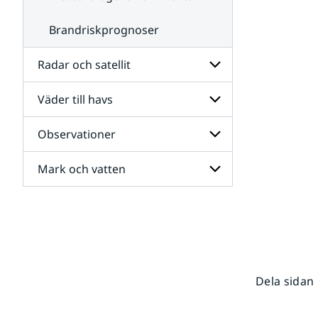
Brandriskprognoser
Radar och satellit
Väder till havs
Undersidor
för
Radar
Observationer
Undersidor
och
för
satellit
Väder
Mark och vatten
Undersidor
till
för
havs
Observationer
Undersidor
för
Mark
och
vatten
Dela sidan