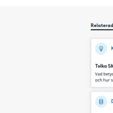
Relaterad
Tolka S
Vad bety
och hur s