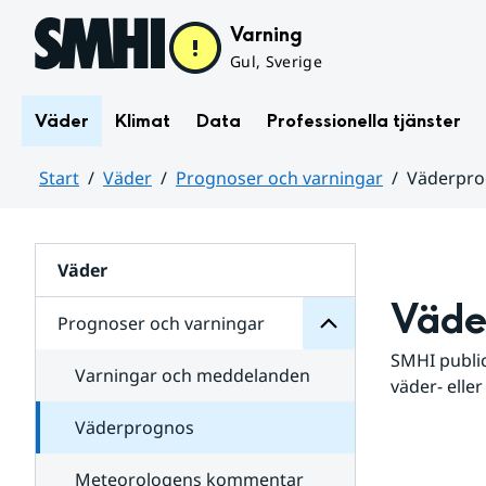
Hoppa till sidans innehåll
Varning
Gul, Sverige
Väder
Klimat
Data
Professionella tjänster
Start
Väder
Prognoser och varningar
Väderpr
varningar
och
Huvudinnehåll
Prognoser
för
Undersidor
Väder
Väde
Prognoser och varningar
SMHI public
Varningar och meddelanden
väder- eller
Väderprognos
Meteorologens kommentar