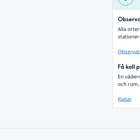
Observa
Alla orte
stationer
Observat
Få koll 
En väder
och rum. 
Radar