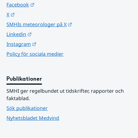
Länk till annan webbplats.
Facebook
Länk till annan webbplats.
X
Länk till annan webbplats.
SMHIs meteorologer på X
Länk till annan webbplats.
Linkedin
Länk till annan webbplats.
Instagram
Policy för sociala medier
Publikationer
SMHI ger regelbundet ut tidskrifter, rapporter och 
faktablad.
Sök publikationer
Nyhetsbladet Medvind