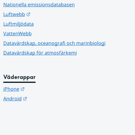
Nationella emissionsdatabasen
Länk till annan webbplats.
Luftwebb
Luftmiljödata
VattenWebb
Datavärdskap, oceanografi och marinbiologi
Datavärdskap för atmosfärkemi
Väderappar
Länk till annan webbplats.
iPhone
Länk till annan webbplats.
Android