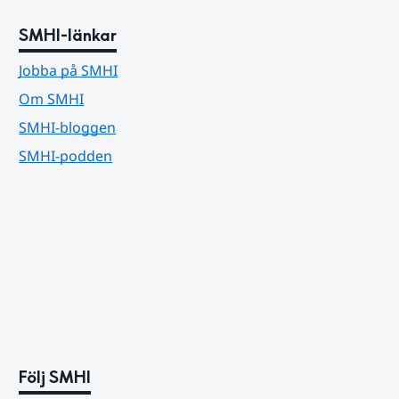
SMHI-länkar
Jobba på SMHI
Om SMHI
SMHI-bloggen
SMHI-podden
Följ SMHI