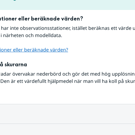
tioner eller beräknade värden?
r har inte observationsstationer, istället beräknas ett värde u
 i närheten och modelldata.
ioner eller beräknade värden?
på skurarna
radar övervakar nederbörd och gör det med hög upplösning 
Den är ett värdefullt hjälpmedel när man vill ha koll på sku