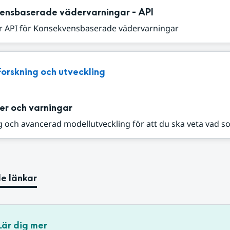
ensbaserade vädervarningar - API
r API för Konsekvensbaserade vädervarningar
Forskning och utveckling
er och varningar
 och avancerad modellutveckling för att du ska veta vad s
e länkar
Lär dig mer