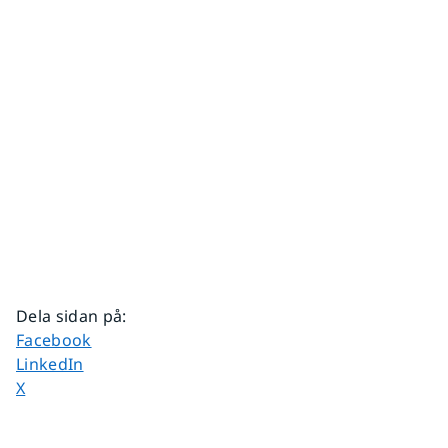
Dela sidan på
:
Dela sidan på
Facebook
Dela sidan på
LinkedIn
Dela sidan på
X