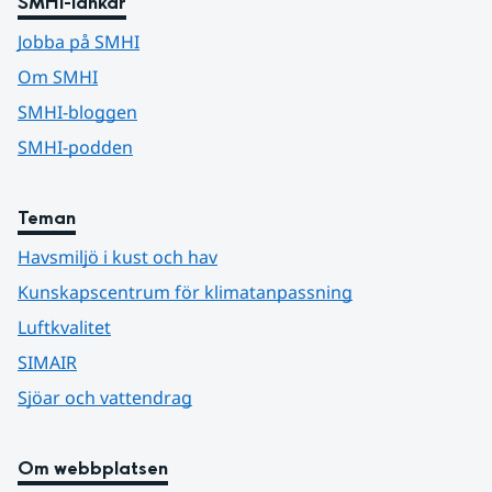
SMHI-länkar
Jobba på SMHI
Om SMHI
SMHI-bloggen
SMHI-podden
Teman
Havsmiljö i kust och hav
Kunskapscentrum för klimatanpassning
Luftkvalitet
SIMAIR
Sjöar och vattendrag
Om webbplatsen