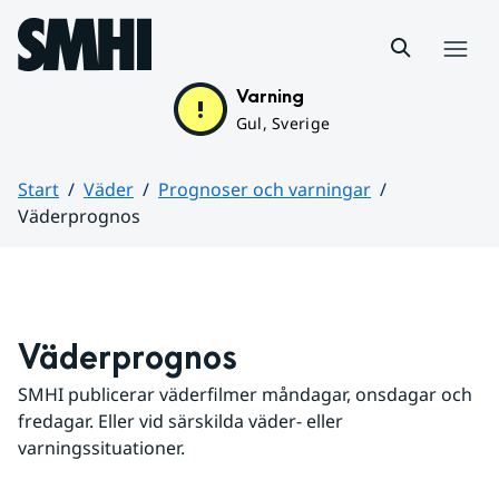
Hoppa till sidans innehåll
Meny
Varning
Gul, Sverige
Start
Väder
Prognoser och varningar
Väderprognos
Huvudinnehåll
Väderprognos
SMHI publicerar väderfilmer måndagar, onsdagar och 
fredagar. Eller vid särskilda väder- eller 
varningssituationer.