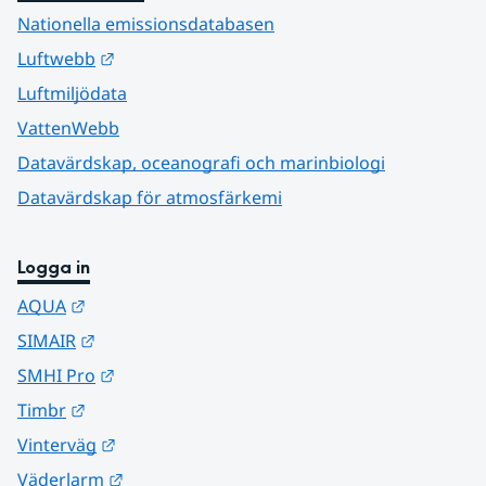
Nationella emissionsdatabasen
Länk till annan webbplats.
Luftwebb
Luftmiljödata
VattenWebb
Datavärdskap, oceanografi och marinbiologi
Datavärdskap för atmosfärkemi
Logga in
Länk till annan webbplats.
AQUA
Länk till annan webbplats.
SIMAIR
Länk till annan webbplats.
SMHI Pro
Länk till annan webbplats.
Timbr
Länk till annan webbplats.
Vinterväg
Länk till annan webbplats.
Väderlarm