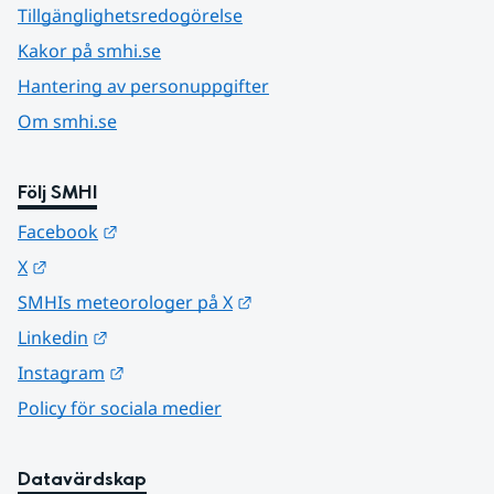
Tillgänglighetsredogörelse
Kakor på smhi.se
Hantering av personuppgifter
Om smhi.se
Följ SMHI
Länk till annan webbplats.
Facebook
Länk till annan webbplats.
X
Länk till annan webbplats.
SMHIs meteorologer på X
Länk till annan webbplats.
Linkedin
Länk till annan webbplats.
Instagram
Policy för sociala medier
Datavärdskap