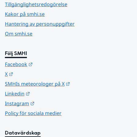
Tillgänglighetsredogörelse
Kakor på smhi.se
Hantering av personuppgifter
Om smhi.se
Följ SMHI
Länk till annan webbplats.
Facebook
Länk till annan webbplats.
X
Länk till annan webbplats.
SMHIs meteorologer på X
Länk till annan webbplats.
Linkedin
Länk till annan webbplats.
Instagram
Policy för sociala medier
Datavärdskap