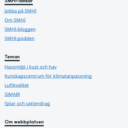
SMHI-länkar
Jobba på SMHI
Om SMHI
SMHI-bloggen
SMHI-podden
Teman
Havsmiljö i kust och hav
Kunskapscentrum för klimatanpassning
Luftkvalitet
SIMAIR
Sjöar och vattendrag
Om webbplatsen