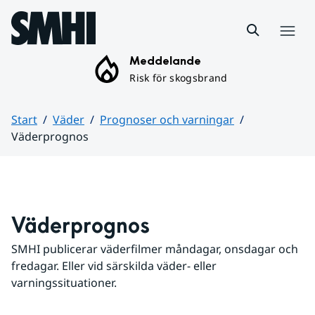
Hoppa till sidans innehåll
Meny
Meddelande
Risk för skogsbrand
Start
Väder
Prognoser och varningar
Väderprognos
Huvudinnehåll
Väderprognos
SMHI publicerar väderfilmer måndagar, onsdagar och 
fredagar. Eller vid särskilda väder- eller 
varningssituationer.