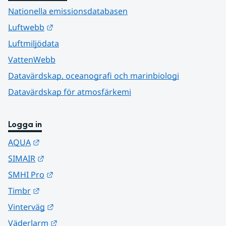
Nationella emissionsdatabasen
Länk till annan webbplats.
Luftwebb
Luftmiljödata
VattenWebb
Datavärdskap, oceanografi och marinbiologi
Datavärdskap för atmosfärkemi
Logga in
Länk till annan webbplats.
AQUA
Länk till annan webbplats.
SIMAIR
Länk till annan webbplats.
SMHI Pro
Länk till annan webbplats.
Timbr
Länk till annan webbplats.
Vinterväg
Länk till annan webbplats.
Väderlarm