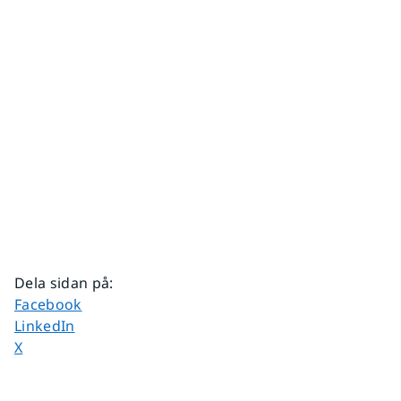
Dela sidan på
:
Dela sidan på
Facebook
Dela sidan på
LinkedIn
Dela sidan på
X